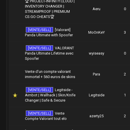
🏆 PROJECT-INFINITY.CLOUD |
INVENTORY CHANGER |
Aeru
0
STREAMPROOF | PREMIUM
CS:GO CHEATS🏆
[VENTE/SELL]
[Valorant]
MoOnKeY
3
Panda Ultimate with Spoofer
[VENTE/SELL]
VALORANT
Panda Ultimate Lifetime avec
wyiseasy
0
Spoofer
Vente d'un compte valorant
Para
2
immortel + 560 euros de skins
[VENTE/SELL]
Legitside -
Aimbot | Wallhack | Skin/Knife
Legitside
1
Changer | Safe & Secure
[VENTE/SELL]
Vente
azerty25
2
Compte Valorant tout elo