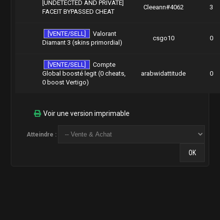
[UNDETECTED AND PRIVATE]
Cleeann#4062
3
FACEIT BYPASSED CHEAT
[VENTE/SELL]
Valorant
csgo10
0
Diamant 3 (skins primordial)
[VENTE/SELL]
Compte
Global boosté legit (0 cheats,
arabwidattitude
0
0 boost Vertigo)
Voir une version imprimable
Atteindre :