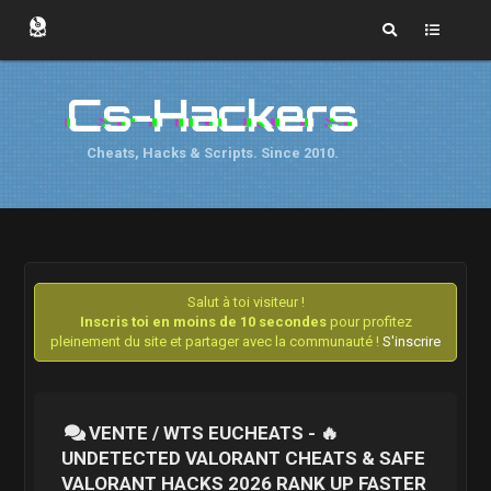
Cs-Hackers
Cheats, Hacks & Scripts. Since 2010.
Salut à toi visiteur !
Inscris toi en moins de 10 secondes
pour profitez
pleinement du site et partager avec la communauté !
S'inscrire
VENTE / WTS EUCHEATS - 🔥
UNDETECTED VALORANT CHEATS & SAFE
VALORANT HACKS 2026 RANK UP FASTER