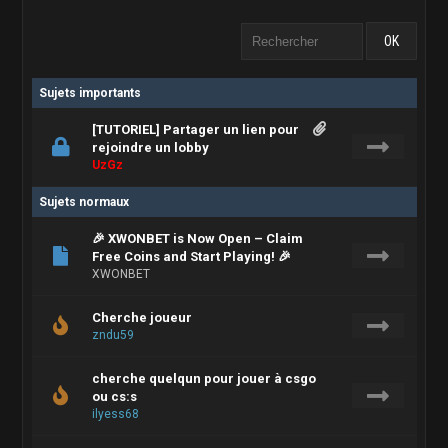
Sujets importants
[TUTORIEL] Partager un lien pour
rejoindre un lobby
UzGz
Sujets normaux
🎉 XWONBET is Now Open – Claim
Free Coins and Start Playing! 🎉
XWONBET
Cherche joueur
zndu59
cherche quelqun pour jouer à csgo
ou cs:s
ilyess68