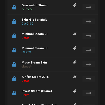
Overwatch Steam
FanTaZy
Skin H1z1 gratuit
Da69100
Minimal Steam UI
UzGz
Minimal Steam UI
JSLOW
Muse Steam Skin
skyrap1
Air for Steam 2016
UzGz
Invert Steam (Blanc)
UzGz