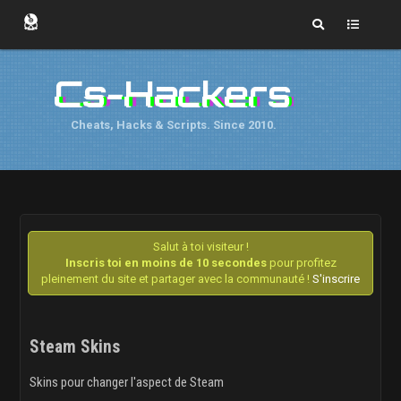
Cs-Hackers
Cheats, Hacks & Scripts. Since 2010.
Salut à toi visiteur !
Inscris toi en moins de 10 secondes
pour profitez
pleinement du site et partager avec la communauté !
S'inscrire
Steam Skins
Skins pour changer l'aspect de Steam