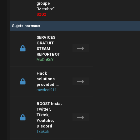
groupe
"Membre".
UzGz
Sujets normaux
SERVICES
GRATUIT
STEAM
REPORTBOT
MoOnKeY
Hack
solutions
provided....
rawdeal911
BOOST Insta,
Twitter,
Tiktok,
Youtube,
Discord
Txakoli