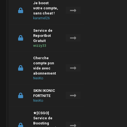
Je boost
votre compte,
sans cheat !
karamel26
Service de
Reportbot
Gratuit
wizzy33
Cherche
compte psn
vide avec
abonnement
NeiiKo
SKIN IKONIC
FORTNITE
NeiiKo
★[CSGO]
Service de
Boosting