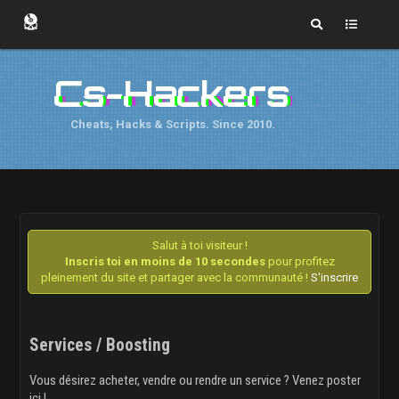
Cs-Hackers
Cheats, Hacks & Scripts. Since 2010.
Salut à toi visiteur !
Inscris toi en moins de 10 secondes
pour profitez
pleinement du site et partager avec la communauté !
S'inscrire
Services / Boosting
Vous désirez acheter, vendre ou rendre un service ? Venez poster
ici !