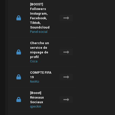
[BOOST]
Followers
Instagram,
Facebook,
Tiktok,
Soundcloud
Panel-social
Cherche un
service de
niquage de
profil
Coca
COMPTE FIFA
19
NeiiKo
[Boost]
Réseaux
Sociaux
qpeckin