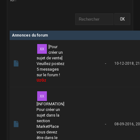
Annonces du forum
[Pour
créer un
sujet de vente]
-
Veuillez postez
10-12-2018, 21
5 messages
sur le forum !
UzGz
[INFORMATION]
Pour créer un
sujet dans la
section
-
08-09-2016, 20
MarketPlace
vous devez
être dans le