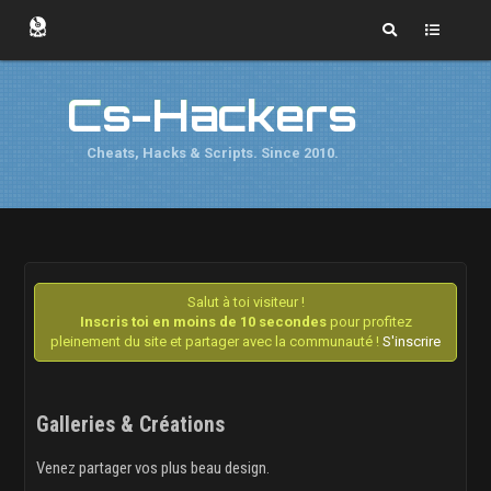
Cs-Hackers
Cheats, Hacks & Scripts. Since 2010.
Salut à toi visiteur !
Inscris toi en moins de 10 secondes
pour profitez
pleinement du site et partager avec la communauté !
S'inscrire
Galleries & Créations
Venez partager vos plus beau design.