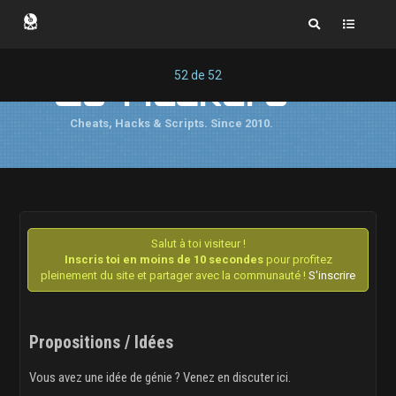
52
de
52
Cs-Hackers
Cheats, Hacks & Scripts. Since 2010.
Salut à toi visiteur !
Inscris toi en moins de 10 secondes
pour profitez
pleinement du site et partager avec la communauté !
S'inscrire
Propositions / Idées
Vous avez une idée de génie ? Venez en discuter ici.