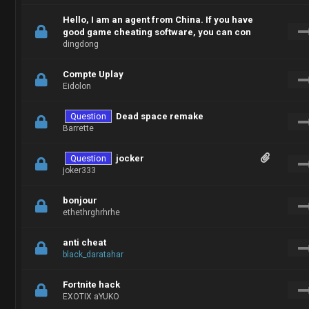
Hello, I am an agent from China. If you have
good game cheating software, you can con
dingdong
Compte Uplay
Eidolon
Question
Dead space remake
Barrette
Question
jocker
joker333
bonjour
ethethrghrhrhe
anti cheat
black_daratahar
Fortnite hack
EXOTIX aYUKO