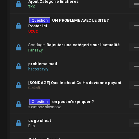
Ajout Catégorie Enchères
TKX
Question
UN PROBLEME AVEC LE SITE ?
Poster ici
UzGz
Sondage :
Rajouter une catégorie sur l'actualité
FanTaZy
problème mail
hectorbayry
[SONDAGE] Que le cheat Cs:Hs devienne payant
fuckoff
Question
on peut m'expilquer ?
skymooz skymooz
cs go cheat
Etlo