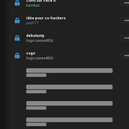
CsHs sur Face it
kamikaz
idée pour cs-hackers
paul777
debutanty
hugo.casse4826
csgo
hugo.casse4826