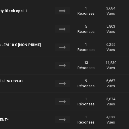
1
3,684
ty Black ops III
Réponses
Vues
5
5,803
Réponses
Vues
1
6,255
 LEM 10 € [NON PRIME]
Réponses
Vues
13
11,830
Réponses
Vues
9
6,667
 Elite CS:GO
Réponses
Vues
1
3,874
Réponses
Vues
1
4,533
ENT*
Réponses
Vues