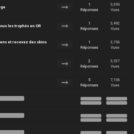
1
3,395
ege
Réponses
Vues
1
3,492
ous les trophés en OR
Réponses
Vues
ens et recevez des skins
1
3,756
Réponses
Vues
2
3,537
Réponses
Vues
5
7,156
Réponses
Vues