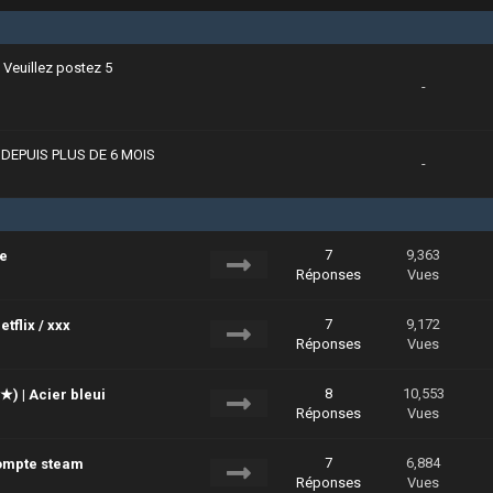
] Veuillez postez 5
-
S DEPUIS PLUS DE 6 MOIS
-
7
9,363
ie
Réponses
Vues
7
9,172
tflix / xxx
Réponses
Vues
8
10,553
★) | Acier bleui
Réponses
Vues
7
6,884
compte steam
Réponses
Vues