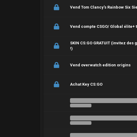
Vend Tom Clancy's Rainbow Six Si
Vend compte CSGO/ Global élite+ t
SKIN CS:GO GRATUIT (invitez des g
!)
Vend overwatch edition origins
Achat Key CS:GO