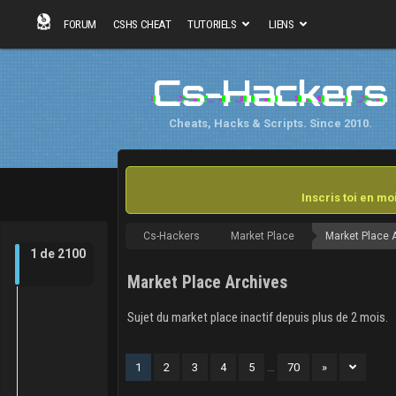
FORUM
CSHS CHEAT
TUTORIELS
LIENS
Cs-Hackers
Cheats, Hacks & Scripts. Since 2010.
Inscris toi en m
Cs-Hackers
Market Place
Market Place 
1
de
2100
Market Place Archives
Sujet du market place inactif depuis plus de 2 mois.
1
2
3
4
5
…
70
»