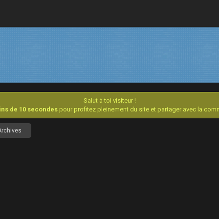
Salut à toi visiteur !
oins de 10 secondes
pour profitez pleinement du site et partager avec la co
Archives