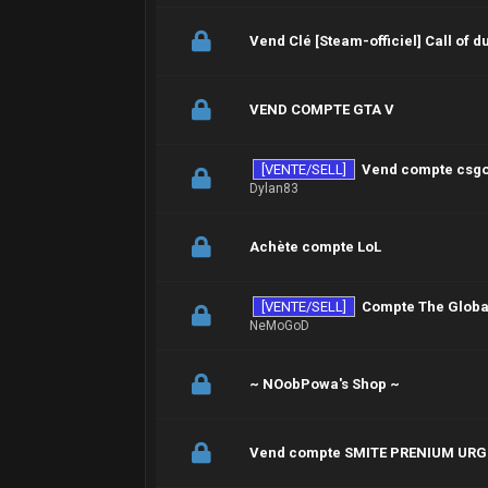
Vend Clé [Steam-officiel] Call of du
VEND COMPTE GTA V
[VENTE/SELL]
Vend compte csgo
Dylan83
Achète compte LoL
[VENTE/SELL]
Compte The Global
NeMoGoD
~ NOobPowa's Shop ~
Vend compte SMITE PRENIUM URG