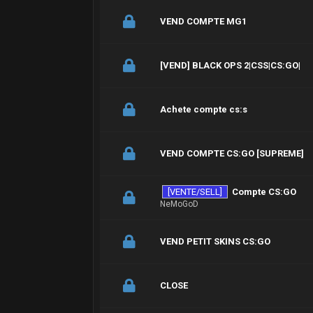
VEND COMPTE MG1
[VEND] BLACK OPS 2|CSS|CS:GO|
Achete compte cs:s
VEND COMPTE CS:GO [SUPREME]
[VENTE/SELL]
Compte CS:GO
NeMoGoD
VEND PETIT SKINS CS:GO
CLOSE