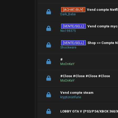
[ACHAT/BUY]
Vend compte Netfli
Dark_Baba
[VENTE/SELL]
Vend compte myca
Nix198375
[VENTE/SELL]
Shop => Compte Ne
Shockware
#
MoOnKeY
#Close #Close #Close #Close
MoOnKeY
Vend compte steam
kryptononfurie
LOBBY GTA V (PS3/PS4/XBOX 360/