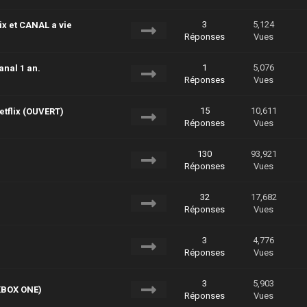
3
5,124
x et CANAL a vie
Réponses
Vues
1
5,076
nal 1 an.
Réponses
Vues
15
10,611
tflix (OUVERT)
Réponses
Vues
130
93,921
Réponses
Vues
32
17,682
Réponses
Vues
3
4,776
Réponses
Vues
3
5,903
XBOX ONE)
Réponses
Vues