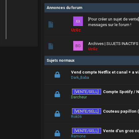
Annonces du forum
[Pour créer un sujet de vente
messages sur le forum !
UzGz
Archives | SUJETS INACTIF
UzGz
Sujets normaux
Vend compte Netflix et canal + a v
Dark_Baba
[VENTE/SELL]
Compte Spotify / Ne
Darcheur
[VENTE/SELL]
Couteau papillon (
Rok06
[VENTE/SELL]
Vente d'un gros 
Ramone