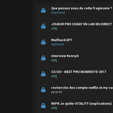
Que pensez vous de cette fragmovie ?
Heymovie
JOUEUR PRO CHEAT EN LAN EN DIRECT I
xddj
Wallhack EFT
NathanIG
Interview KennyS
xddj
CS:GO - BEST PRO MOMENTS! 2017
xddj
recherche des compte netflix et my ca
peter34
WIPR Je quitte VITALITY (explications)
xddj