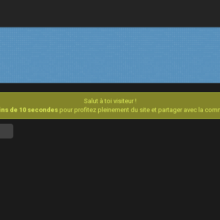
Salut à toi visiteur !
oins de 10 secondes
pour profitez pleinement du site et partager avec la co
s