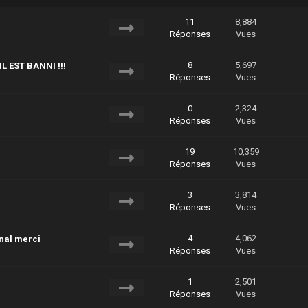
11
8,884
Réponses
Vues
8
5,697
L EST BANNI !!!
Réponses
Vues
0
2,324
Réponses
Vues
19
10,359
Réponses
Vues
3
3,814
Réponses
Vues
4
4,062
nal merci
Réponses
Vues
1
2,501
Réponses
Vues