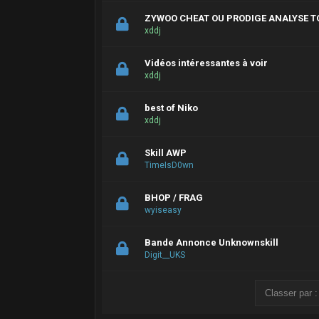
ZYWOO CHEAT OU PRODIGE ANALYSE T
xddj
Vidéos intéressantes à voir
xddj
best of Niko
xddj
Skill AWP
TimeIsD0wn
BHOP / FRAG
wyiseasy
Bande Annonce Unknownskill
Digit__UKS