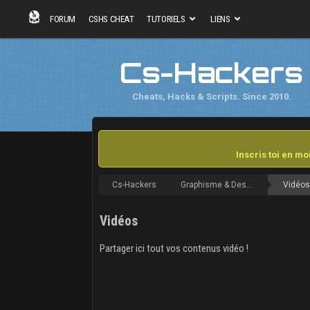
FORUM
CSHS CHEAT
TUTORIELS
LIENS
Cs-Hackers
Cheats, Hacks & Scripts. Since 2010.
Inscris toi en m
Cs-Hackers
Graphisme & Design
Vidéo
Vidéos
Partager ici tout vos contenus vidéo !