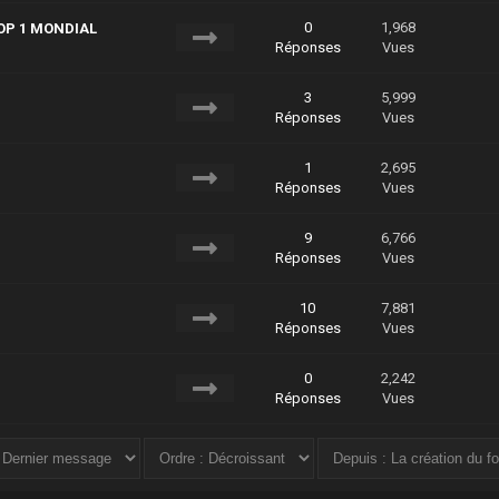
0
1,968
OP 1 MONDIAL
Réponses
Vues
3
5,999
Réponses
Vues
1
2,695
Réponses
Vues
9
6,766
Réponses
Vues
10
7,881
Réponses
Vues
0
2,242
Réponses
Vues