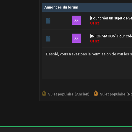
Annonces du forum
[Pour créer un sujet de v
UzGz
[INFORMATION] Pour crée
UzGz
Désolé, vous n’avez pas la permission de voir les 
Sujet populaire (Ancien)
Sujet populaire (N