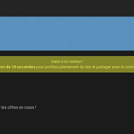
Salut à toi visiteur !
oins de 10 secondes
pour profitez pleinement du site et partager avec la co
 les offres en cours !