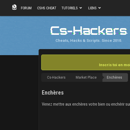
FORUM
CSHS CHEAT
TUTORIELS
LIENS
Cs-Hackers
Cheats, Hacks & Scripts. Since 2010.
Inscris toi en m
Cs-Hackers
Market Place
Enchères
Enchères
Venez mettre aux enchères votre bien ou enchérir sur