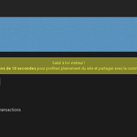
Salut à toi visiteur !
oins de 10 secondes
pour profitez pleinement du site et partager avec la co
transactions.