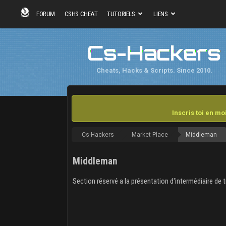
FORUM
CSHS CHEAT
TUTORIELS
LIENS
Cs-Hackers
Cheats, Hacks & Scripts. Since 2010.
Inscris toi en m
Cs-Hackers
Market Place
Middleman
Middleman
Section réservé a la présentation d'intermédiaire de 