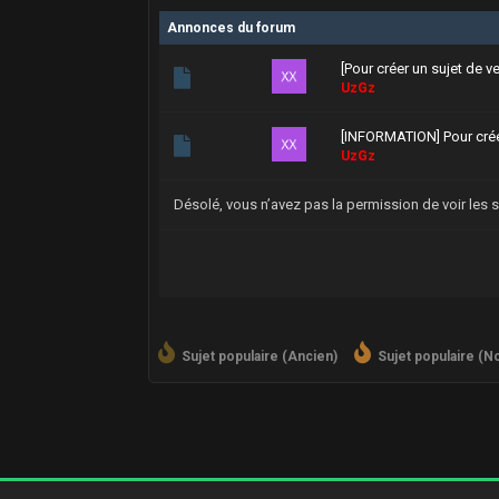
Annonces du forum
[Pour créer un sujet de v
UzGz
[INFORMATION] Pour crée
UzGz
Désolé, vous n’avez pas la permission de voir les 
Sujet populaire (Ancien)
Sujet populaire (N