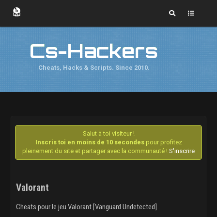
Cs-Hackers
Cheats, Hacks & Scripts. Since 2010.
Salut à toi visiteur !
Inscris toi en moins de 10 secondes
pour profitez
pleinement du site et partager avec la communauté !
S'inscrire
Valorant
Cheats pour le jeu Valorant [Vanguard Undetected]