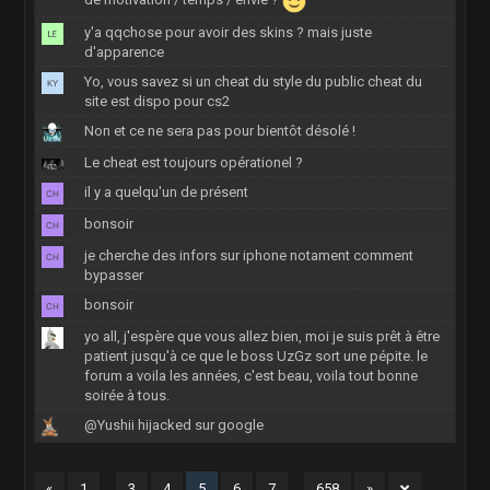
y'a qqchose pour avoir des skins ? mais juste
d'apparence
Yo, vous savez si un cheat du style du public cheat du
site est dispo pour cs2
Non et ce ne sera pas pour bientôt désolé !
Le cheat est toujours opérationel ?
il y a quelqu'un de présent
bonsoir
je cherche des infors sur iphone notament comment
bypasser
bonsoir
yo all, j'espère que vous allez bien, moi je suis prêt à être
patient jusqu'à ce que le boss UzGz sort une pépite. le
forum a voila les années, c'est beau, voila tout bonne
soirée à tous.
@Yushii hijacked sur google
«
1
…
3
4
5
6
7
…
658
»