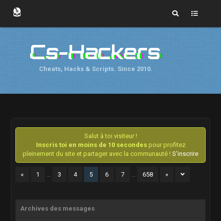
Cs-Hackers
Cheats, Hacks & Scripts. Since 2010.
Salut à toi visiteur !
Inscris toi en moins de 10 secondes
pour profitez
pleinement du site et partager avec la communauté !
S'inscrire
«
1
…
3
4
5
6
7
…
658
»
Archives des messages