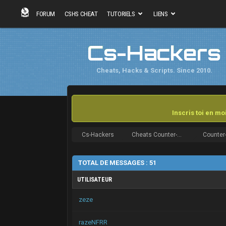
FORUM
CSHS CHEAT
TUTORIELS
LIENS
Cs-Hackers
Cheats, Hacks & Scripts. Since 2010.
Inscris toi en m
Cs-Hackers
Cheats Counter-Strike
TOTAL DE MESSAGES : 51
UTILISATEUR
zeze
razeNFRR