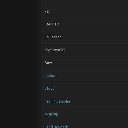
kzr
JACKITO
Le Fennec
spiritzero789
Sow
lululuc
v1nce
nasri mustapha
Moh7up
Farid Bougadi