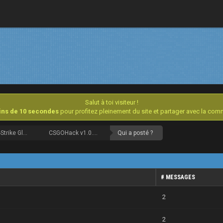
Salut à toi visiteur !
oins de 10 secondes
pour profitez pleinement du site et partager avec la co
Counter-Strike Global Offensive [Archives]
CSGOHack v1.0.3 | GlowEsp, Trigger, Bhop, Aimbot
Qui a posté ?
# MESSAGES
2
2