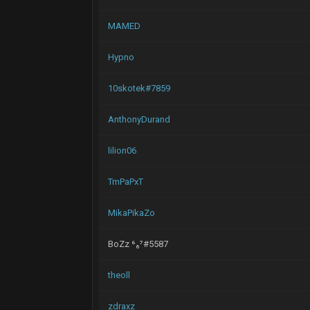
MAMED
Hypno
10skotek#7859
AnthonyDurand
lilion06
TmPaPxT
MikaPikaZo
BoZz ⁶₆⁷#5587
theoll
zdraxz