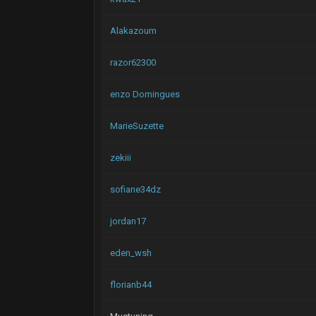
Alakazoum
razor62300
enzo Domingues
MarieSuzette
zekiii
sofiane34dz
jordan17
eden_wsh
florianb44