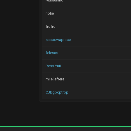
Mustuning
nolie
frofro
saabswaprace
felesas
Ress Yuii
mile.lefrere
CJbgbcptrop