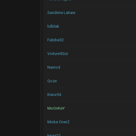
Sandrine Lahaie
bilblak
Fabibe32
Voiture92izi
Naiirod
Qoze
Kiwiz54
MoOnKeY
Micke OnerZ
kwax21