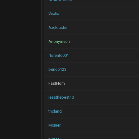
Vexlic
Axelouche
Anonymeuh
florent6001
benco123
FastHorn
leasthebest10
thcland
M0nier