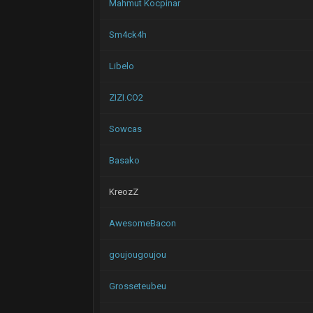
Mahmut Kocpinar
Sm4ck4h
Libelo
ZIZI.CO2
Sowcas
Basako
KreozZ
AwesomeBacon
goujougoujou
Grosseteubeu