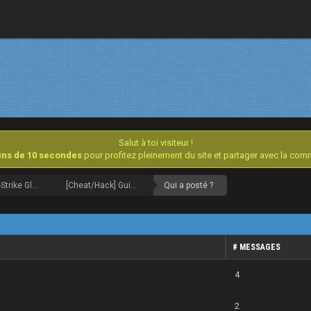
Salut à toi visiteur !
oins de 10 secondes
pour profitez pleinement du site et partager avec la co
Counter-Strike Global Offensive [Archives]
[Cheat/Hack] Guide du cheater débutant | Eviter le ban VAC / Overwatch | F.A.Q
Qui a posté ?
# MESSAGES
4
2