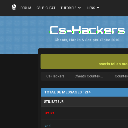
FORUM
CSHS CHEAT
TUTORIELS
LIENS
Cs-Hackers
Cheats, Hacks & Scripts. Since 2010.
Inscris toi en m
Cs-Hackers
Cheats Counter-Strike
TOTAL DE MESSAGES : 214
UTILISATEUR
UzGz
xoal