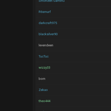
SmoKeen GaminG
R6smurf
darkcraft975
blacksilver90
levendeen
TucTuc
wizzy33
born
Zekao
theo444