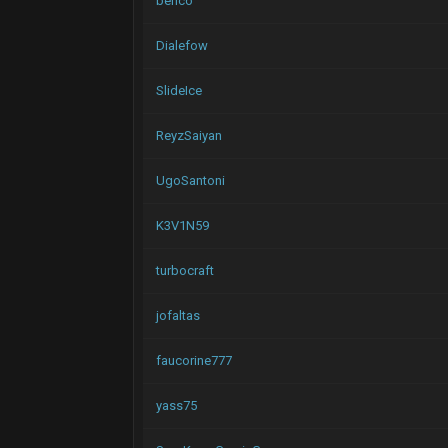
benco
Dialefow
SlideIce
ReyzSaiyan
UgoSantoni
K3V1N59
turbocraft
jofaltas
faucorine777
yass75