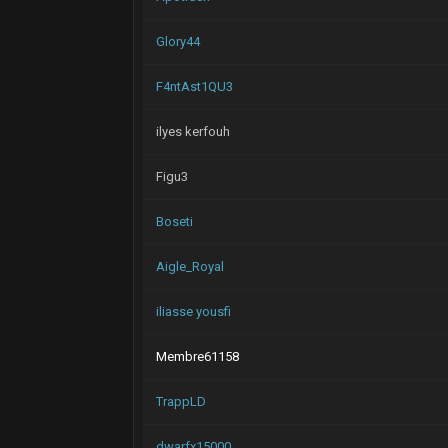
Glory44
F4ntAst1QU3
ilyes kerfouh
Figu3
Boseti
Aigle_Royal
iliasse yousfi
Membre61158
TrappLD
dwarfx15000