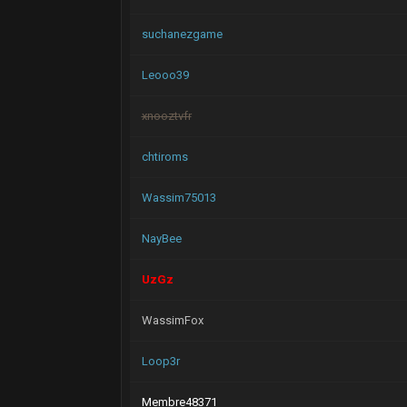
suchanezgame
Leooo39
xnooztvfr
chtiroms
Wassim75013
NayBee
UzGz
WassimFox
Loop3r
Membre48371