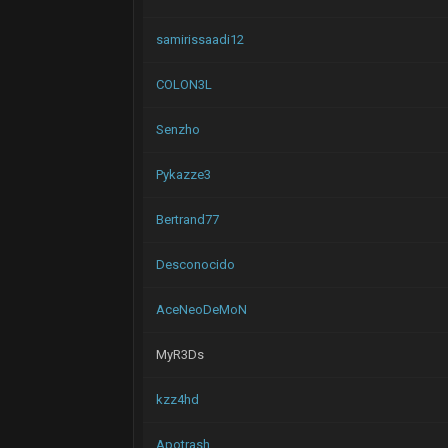
samirissaadi12
COLON3L
Senzho
Pykazze3
Bertrand77
Desconocido
AceNeoDeMoN
MyR3Ds
kzz4hd
Apotrash