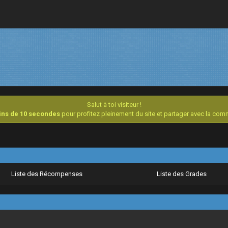
Salut à toi visiteur !
oins de 10 secondes
pour profitez pleinement du site et partager avec la co
Liste des Récompenses
Liste des Grades