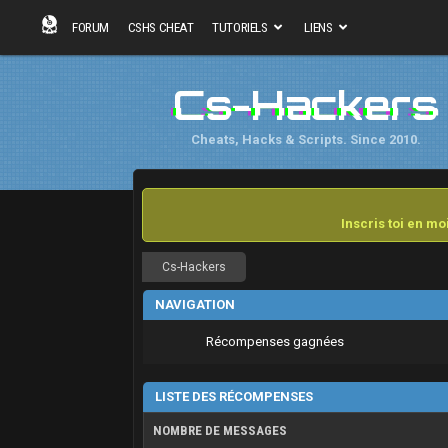
FORUM
CSHS CHEAT
TUTORIELS
LIENS
Cs-Hackers
Cheats, Hacks & Scripts. Since 2010.
Inscris toi en m
Cs-Hackers
NAVIGATION
Récompenses gagnées
LISTE DES RÉCOMPENSES
NOMBRE DE MESSAGES