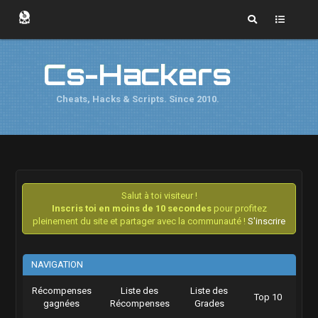
Cs-Hackers
Cheats, Hacks & Scripts. Since 2010.
Salut à toi visiteur !
Inscris toi en moins de 10 secondes
pour profitez
pleinement du site et partager avec la communauté !
S'inscrire
NAVIGATION
Récompenses
Liste des
Liste des
Top 10
gagnées
Récompenses
Grades