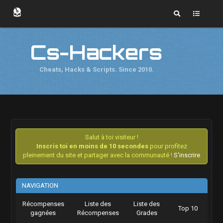
Cs-Hackers
Cheats, Hacks & Scripts. Since 2010.
Salut à toi visiteur !
Inscris toi en moins de 10 secondes
pour profitez
pleinement du site et partager avec la communauté !
S'inscrire
NAVIGATION
Récompenses
Liste des
Liste des
Top 10
gagnées
Récompenses
Grades