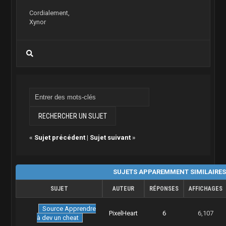
Cordialement,
Xynor
«
Sujet précédent
|
Sujet suivant
»
SUJETS APPAREMMENT SIMILAIRE
SUJET
AUTEUR
RÉPONSES
AFFICHAGES
Source
Apprendre
PixelHeart
6
6,107
à dev un cheat