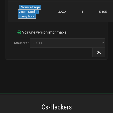
Source
Projet
Visual Studio |
UzGz
4
5,105
Bunny hop
Voir une version imprimable
Atteindre :
Cs-Hackers