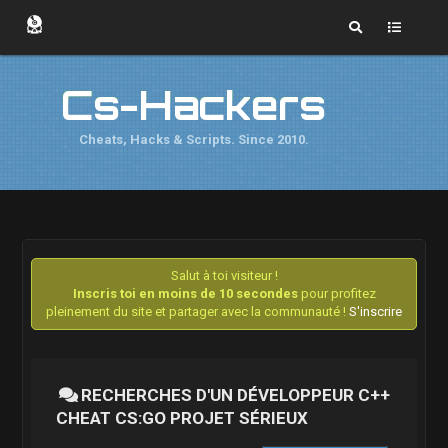
Cs-Hackers
Cheats, Hacks & Scripts. Since 2010.
Salut à toi visiteur !
Inscris toi en moins de 10 secondes
pour profitez
pleinement du site et partager avec la communauté !
S'inscrire
RECHERCHES D'UN DÉVELOPPEUR C++
CHEAT CS:GO PROJET SÉRIEUX