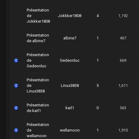
Présentation
de
Jokkker1808
4
1,192
Jokkker1808
Présentation
albine7
1
467
de albine7
Présentation
de
Gedeonluc
1
669
Gedeonluc
Présentation
de
Linux3838
5
1,611
Linux3838
Présentation
karl1
0
563
de karl1
Présentation
de
wellamoon
1
1,910
wellamoon