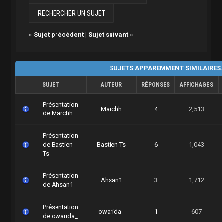
«
Sujet précédent
|
Sujet suivant
»
SUJETS APPAREMMENT SIMILAIRES
SUJET
AUTEUR
RÉPONSES
AFFICHAGES
Présentation
Marchh
4
2,513
de Marchh
Présentation
de Bastien
Bastien Ts
6
1,043
Ts
Présentation
Ahsan1
3
1,712
de Ahsan1
Présentation
owarida_
1
607
de owarida_