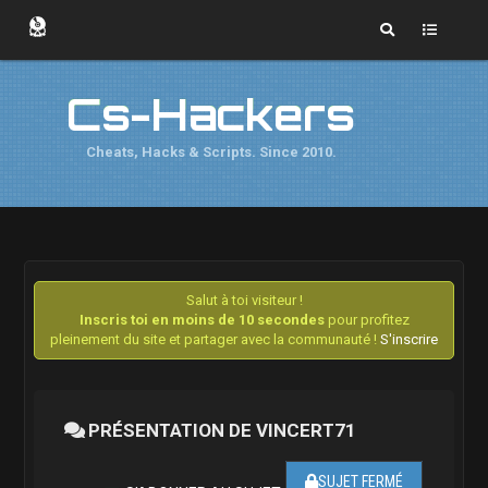
Cs-Hackers
Cheats, Hacks & Scripts. Since 2010.
Salut à toi visiteur !
Inscris toi en moins de 10 secondes
pour profitez
pleinement du site et partager avec la communauté !
S'inscrire
PRÉSENTATION DE VINCERT71
SUJET FERMÉ