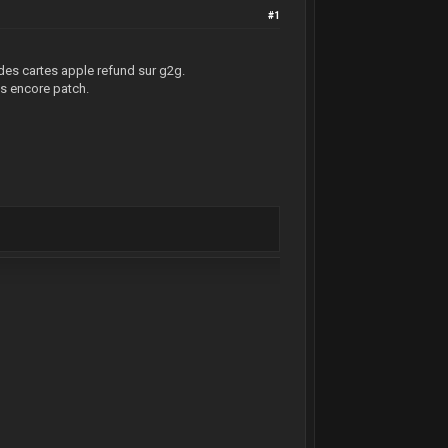
#1
des cartes apple refund sur g2g.
pas encore patch.
^