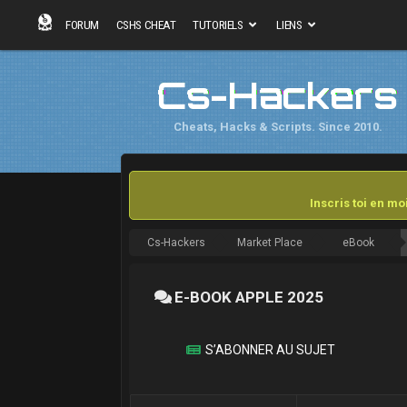
FORUM
CSHS CHEAT
TUTORIELS
LIENS
Cs-Hackers
Cheats, Hacks & Scripts. Since 2010.
Inscris toi en m
Cs-Hackers
Market Place
eBook
E-BOOK APPLE 2025
S’ABONNER AU SUJET