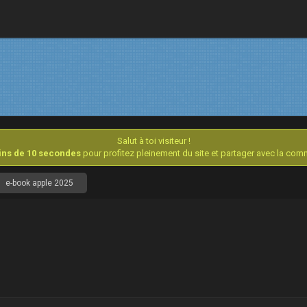
Salut à toi visiteur !
oins de 10 secondes
pour profitez pleinement du site et partager avec la co
e-book apple 2025