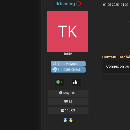
tktrading
01-05-2025, 04:09
Initié
Connexion
o
1
1
May 2019
32
113 C$