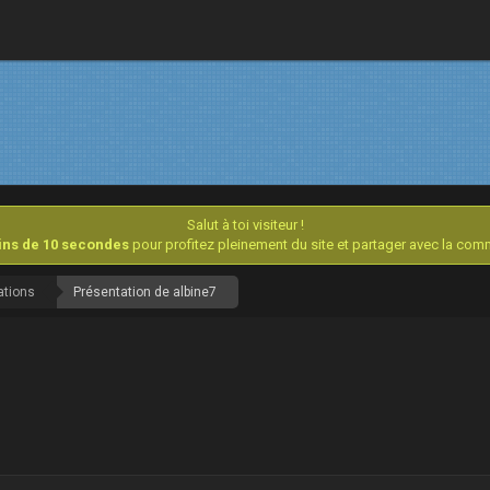
Salut à toi visiteur !
oins de 10 secondes
pour profitez pleinement du site et partager avec la co
ations
Présentation de albine7