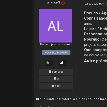
albine7
23-02-2026, 02:41
Pseudo / Ag
Connaisance 
amis
Loisirs / Ho
Présentation
Pourquoi Cs
projets autou
Bonjour je suis nouveau
Que comptes
de nouvelles 
Autre préci
1
1
Feb 2026
2
5 C$
1 utilisateur dit Merci à
albine7
pour ce mes