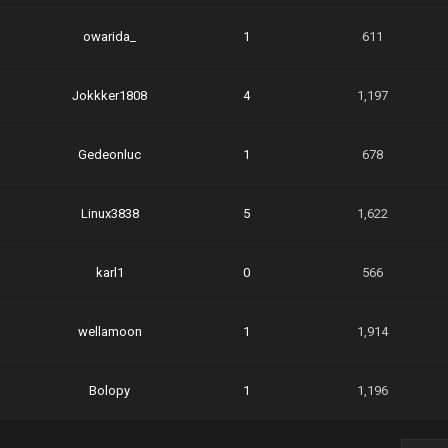
owarida_
1
611
Jokkker1808
4
1,197
Gedeonluc
1
678
Linux3838
5
1,622
karl1
0
566
wellamoon
1
1,914
Bolopy
1
1,196