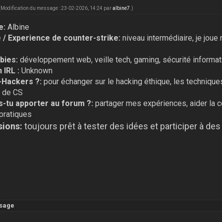
(Modification du message : 23-02-2026, 14:24 par
albine7
.)
e:
Albine
/ Experience de counter-strike:
niveau intermédiaire, je joue
bbies:
développement web, veille tech, gaming, sécurité informa
 IRL :
Unknown
-Hackers ?:
pour échanger sur le hacking éthique, les techniqu
r de CS
-tu apporter au forum ?:
partager mes expériences, aider la 
pratiques
sions:
toujours prêt à tester des idées et participer à d
sage