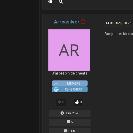
Arrcasilver
14-06-2026, 18:28
Bonjour et bienve
J'ai besoin de cheats
0
0
Jun 2026
5
5 C$