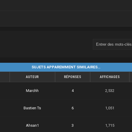
SUJETS APPAREMMENT SIMILAIRES…
AUTEUR
RÉPONSES
AFFICHAGES
Marchh
4
2,532
Bastien Ts
6
1,051
Ahsan1
3
1,715