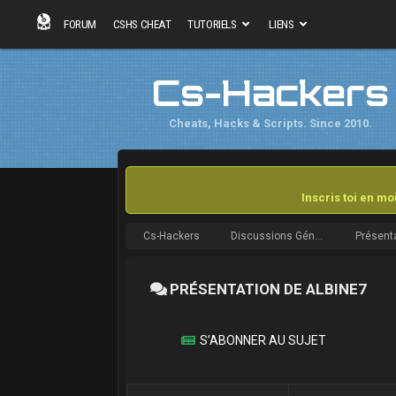
FORUM
CSHS CHEAT
TUTORIELS
LIENS
Cs-Hackers
Cheats, Hacks & Scripts. Since 2010.
Inscris toi en m
Cs-Hackers
Discussions Générales
Présent
PRÉSENTATION DE ALBINE7
S’ABONNER AU SUJET