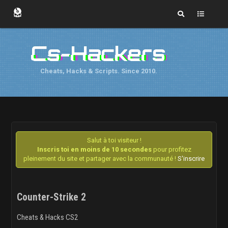
Cs-Hackers
Cheats, Hacks & Scripts. Since 2010.
Salut à toi visiteur !
Inscris toi en moins de 10 secondes
pour profitez
pleinement du site et partager avec la communauté !
S'inscrire
Counter-Strike 2
Cheats & Hacks CS2