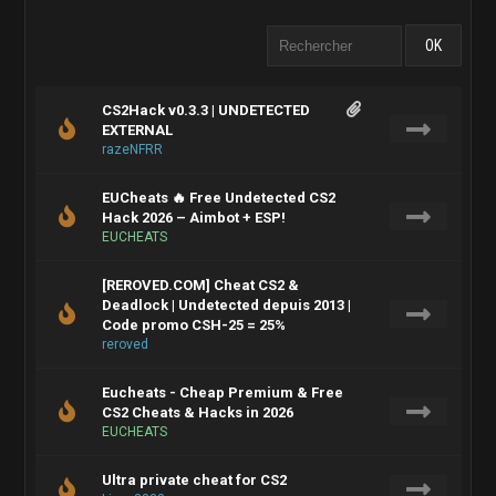
CS2Hack v0.3.3 | UNDETECTED
EXTERNAL
razeNFRR
EUCheats 🔥 Free Undetected CS2
Hack 2026 – Aimbot + ESP!
EUCHEATS
[REROVED.COM] Cheat CS2 &
Deadlock | Undetected depuis 2013 |
Code promo CSH-25 = 25%
reroved
Eucheats - Cheap Premium & Free
CS2 Cheats & Hacks in 2026
EUCHEATS
Ultra private cheat for CS2