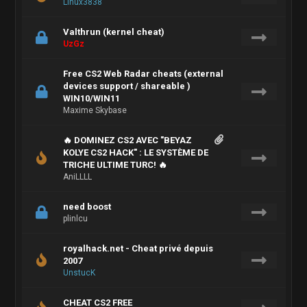
Linux3838
Valthrun (kernel cheat)
UzGz
Free CS2 Web Radar cheats (external
devices support / shareable )
WIN10/WIN11
Maxime Skybase
🔥 DOMINEZ CS2 AVEC "BEYAZ
KOLYE CS2 HACK" : LE SYSTÈME DE
TRICHE ULTIME TURC! 🔥
AniLLLL
need boost
plinlcu
royalhack.net - Cheat privé depuis
2007
UnstucK
CHEAT CS2 FREE