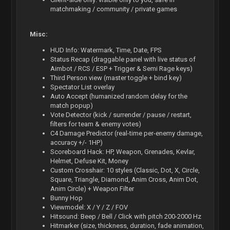
matchmaking / community / private games
Misc:
HUD Info: Watermark, Time, Date, FPS
Status Recap (draggable panel with live status of
Aimbot / RCS / ESP + Trigger & Semi Rage keys)
Third Person view (master toggle + bind key)
Spectator List overlay
Auto Accept (humanized random delay for the
match popup)
Vote Detector (kick / surrender / pause / restart,
filters for team & enemy votes)
C4 Damage Predictor (real-time per-enemy damage,
accuracy +/- 1HP)
Scoreboard Hack: HP, Weapon, Grenades, Kevlar,
Helmet, Defuse Kit, Money
Custom Crosshair: 10 styles (Classic, Dot, X, Circle,
Square, Triangle, Diamond, Anim Cross, Anim Dot,
Anim Circle) + Weapon Filter
Bunny Hop
Viewmodel: X / Y / Z / FOV
Hitsound: Beep / Bell / Click with pitch 200-2000 Hz
Hitmarker (size, thickness, duration, fade animation,