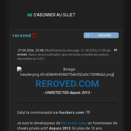
S’ABONNER AU SUJET
reroved
27-05-2026, 23:48
#1
(Modification du message : 21-06-2026, 21:09 par
reroved
.
Raison de la modification: ajout de la liste complète des options
disponibles sur CS2
)
REROVED.COM
- UNDETECTED depuis 2013 -
Salut la communauté
cs-hackers.com
! 👋
Je suis le developpeur de
Reroved.com
, un fournisseur de
cheats privés actif
depuis 2013
. En plus de 13 ans