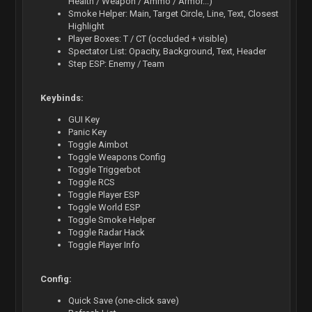
Health / Weapon / Ammo / Armor...)
Smoke Helper: Main, Target Circle, Line, Text, Closest
Highlight
Player Boxes: T / CT (occluded + visible)
Spectator List: Opacity, Background, Text, Header
Step ESP: Enemy / Team
Keybinds:
GUI Key
Panic Key
Toggle Aimbot
Toggle Weapons Config
Toggle Triggerbot
Toggle RCS
Toggle Player ESP
Toggle World ESP
Toggle Smoke Helper
Toggle Radar Hack
Toggle Player Info
Config:
Quick Save (one-click save)