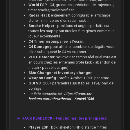
World ESP
: C4, grenades, prédiction de trajectoire,
timer smoke/molotov/flash ...
Radar Hack
entièrement configurable, affichage
d'une mini map ou d'un radar hack ...
Smoke Helper
: positions et angles parfaits sur
toutes les maps pour tirer les fumigènes comme un
joueur expérimenté .
C4 Timer
en temps réel à l'écran.
C4 Damage
pour afficher combien de dégâts vous
allez subir quand le C4 va exploser.
VOTE Detector
pour voir en temps réel quel vote est
en cours chez les ennemies (vote kick / abandon de
match / pause tactique) .
Skin Changer
et
Inventory changer
.
Weapon Config
: profils Aimbot + RCS par arme
GUI V3
: 200+ paramètres ajustables, save/load de
configs
-->
liste complète ici :
https://forum.cs-
hackers.com/showthread....6#pid51046
► HACK DEADLOCK - Fonctionnalités principales:
Player ESP
: box, skeleton, HP, distance, filtres