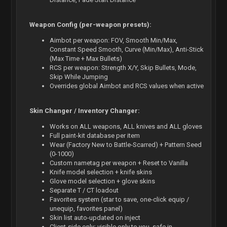
Weapon Config (per-weapon presets):
Aimbot per weapon: FOV, Smooth Min/Max,
Constant Speed Smooth, Curve (Min/Max), Anti-Stick
(Max Time + Max Bullets)
RCS per weapon: Strength X/Y, Skip Bullets, Mode,
Skip While Jumping
Overrides global Aimbot and RCS values when active
Skin Changer / Inventory Changer:
Works on ALL weapons, ALL knives and ALL gloves
Full paint-kit database per item
Wear (Factory New to Battle-Scarred) + Pattern Seed
(0-1000)
Custom nametag per weapon + Reset to Vanilla
Knife model selection + knife skins
Glove model selection + glove skins
Separate T / CT loadout
Favorites system (star to save, one-click equip /
unequip, favorites panel)
Skin list auto-updated on inject
Client-side only: visible only to you, safe in