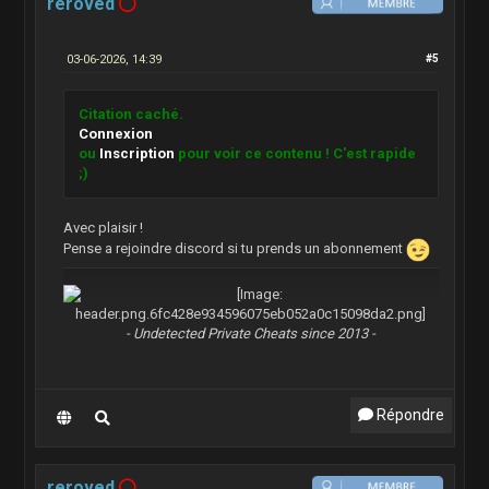
reroved
03-06-2026, 14:39
#5
Citation caché.
Connexion
ou
Inscription
pour voir ce contenu ! C'est rapide
;)
Avec plaisir !
Pense a rejoindre discord si tu prends un abonnement
- Undetected Private Cheats since 2013 -
Répondre
reroved