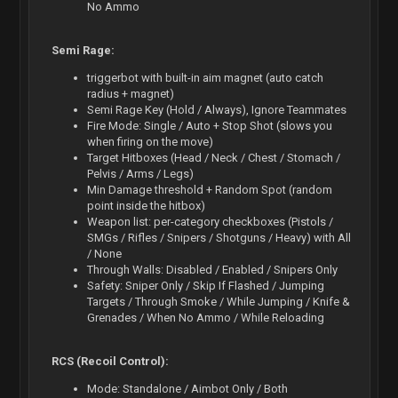
No Ammo
Semi Rage:
triggerbot with built-in aim magnet (auto catch
radius + magnet)
Semi Rage Key (Hold / Always), Ignore Teammates
Fire Mode: Single / Auto + Stop Shot (slows you
when firing on the move)
Target Hitboxes (Head / Neck / Chest / Stomach /
Pelvis / Arms / Legs)
Min Damage threshold + Random Spot (random
point inside the hitbox)
Weapon list: per-category checkboxes (Pistols /
SMGs / Rifles / Snipers / Shotguns / Heavy) with All
/ None
Through Walls: Disabled / Enabled / Snipers Only
Safety: Sniper Only / Skip If Flashed / Jumping
Targets / Through Smoke / While Jumping / Knife &
Grenades / When No Ammo / While Reloading
RCS (Recoil Control):
Mode: Standalone / Aimbot Only / Both