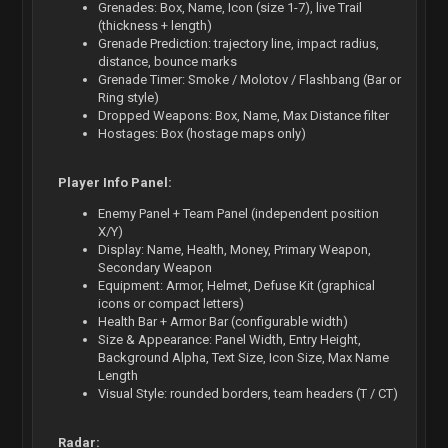
Grenades: Box, Name, Icon (size 1-7), live Trail
(thickness + length)
Grenade Prediction: trajectory line, impact radius,
distance, bounce marks
Grenade Timer: Smoke / Molotov / Flashbang (Bar or
Ring style)
Dropped Weapons: Box, Name, Max Distance filter
Hostages: Box (hostage maps only)
Player Info Panel:
Enemy Panel + Team Panel (independent position
X/Y)
Display: Name, Health, Money, Primary Weapon,
Secondary Weapon
Equipment: Armor, Helmet, Defuse Kit (graphical
icons or compact letters)
Health Bar + Armor Bar (configurable width)
Size & Appearance: Panel Width, Entry Height,
Background Alpha, Text Size, Icon Size, Max Name
Length
Visual Style: rounded borders, team headers (T / CT)
Radar: