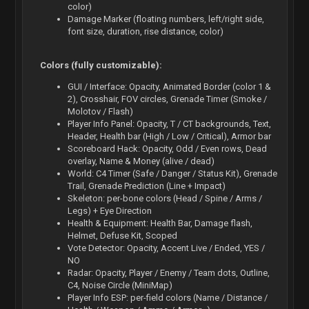
color)
Damage Marker (floating numbers, left/right side,
font size, duration, rise distance, color)
Colors (fully customizable):
GUI / Interface: Opacity, Animated Border (color 1 &
2), Crosshair, FOV circles, Grenade Timer (Smoke /
Molotov / Flash)
Player Info Panel: Opacity, T / CT backgrounds, Text,
Header, Health bar (High / Low / Critical), Armor bar
Scoreboard Hack: Opacity, Odd / Even rows, Dead
overlay, Name & Money (alive / dead)
World: C4 Timer (Safe / Danger / Status Kit), Grenade
Trail, Grenade Prediction (Line + Impact)
Skeleton: per-bone colors (Head / Spine / Arms /
Legs) + Eye Direction
Health & Equipment: Health Bar, Damage flash,
Helmet, Defuse Kit, Scoped
Vote Detector: Opacity, Accent Live / Ended, YES /
NO
Radar: Opacity, Player / Enemy / Team dots, Outline,
C4, Noise Circle (MiniMap)
Player Info ESP: per-field colors (Name / Distance /