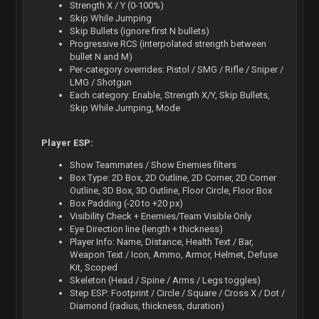
Strength X / Y (0-100%)
Skip While Jumping
Skip Bullets (ignore first N bullets)
Progressive RCS (interpolated strength between
bullet N and M)
Per-category overrides: Pistol / SMG / Rifle / Sniper /
LMG / Shotgun
Each category: Enable, Strength X/Y, Skip Bullets,
Skip While Jumping, Mode
Player ESP:
Show Teammates / Show Enemies filters
Box Type: 2D Box, 2D Outline, 2D Corner, 2D Corner
Outline, 3D Box, 3D Outline, Floor Circle, Floor Box
Box Padding (-20 to +20 px)
Visibility Check + Enemies/Team Visible Only
Eye Direction line (length + thickness)
Player Info: Name, Distance, Health Text / Bar,
Weapon Text / Icon, Ammo, Armor, Helmet, Defuse
Kit, Scoped
Skeleton (Head / Spine / Arms / Legs toggles)
Step ESP: Footprint / Circle / Square / Cross X / Dot /
Diamond (radius, thickness, duration)