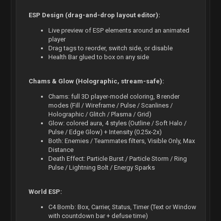
ESP Design (drag-and-drop layout editor):
Live preview of ESP elements around an animated
player
Drag tags to reorder, switch side, or disable
Health Bar glued to box on any side
Chams & Glow (Holographic, stream-safe):
Chams: full 3D player-model coloring, 8 render
modes (Fill / Wireframe / Pulse / Scanlines /
Holographic / Glitch / Plasma / Grid)
Glow: colored aura, 4 styles (Outline / Soft Halo /
Pulse / Edge Glow) + Intensity (0.25x-2x)
Both: Enemies / Teammates filters, Visible Only, Max
Distance
Death Effect: Particle Burst / Particle Storm / Ring
Pulse / Lightning Bolt / Energy Sparks
World ESP:
C4 Bomb: Box, Carrier, Status, Timer (Text or Window
with countdown bar + defuse time)