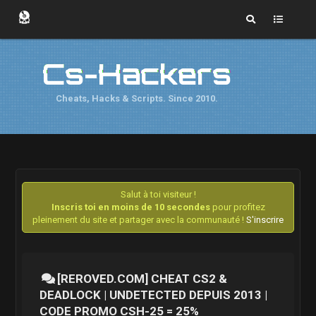
Cs-Hackers
Cheats, Hacks & Scripts. Since 2010.
Salut à toi visiteur !
Inscris toi en moins de 10 secondes
pour profitez
pleinement du site et partager avec la communauté !
S'inscrire
[REROVED.COM] CHEAT CS2 &
DEADLOCK | UNDETECTED DEPUIS 2013 |
CODE PROMO CSH-25 = 25%