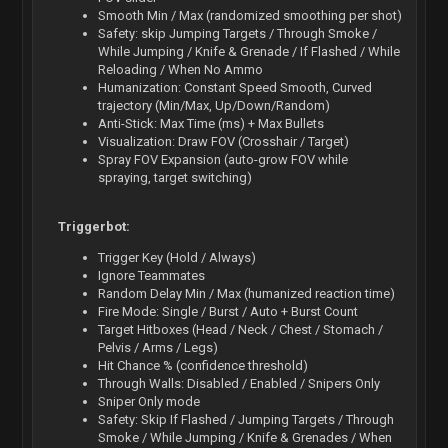
Smooth Min / Max (randomized smoothing per shot)
Safety: skip Jumping Targets / Through Smoke /
While Jumping / Knife & Grenade / If Flashed / While
Reloading / When No Ammo
Humanization: Constant Speed Smooth, Curved
trajectory (Min/Max, Up/Down/Random)
Anti-Stick: Max Time (ms) + Max Bullets
Visualization: Draw FOV (Crosshair / Target)
Spray FOV Expansion (auto-grow FOV while
spraying, target switching)
Triggerbot:
Trigger Key (Hold / Always)
Ignore Teammates
Random Delay Min / Max (humanized reaction time)
Fire Mode: Single / Burst / Auto + Burst Count
Target Hitboxes (Head / Neck / Chest / Stomach /
Pelvis / Arms / Legs)
Hit Chance % (confidence threshold)
Through Walls: Disabled / Enabled / Snipers Only
Sniper Only mode
Safety: Skip If Flashed / Jumping Targets / Through
Smoke / While Jumping / Knife & Grenades / When