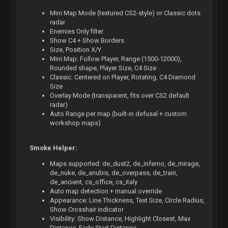
Mini Map Mode (textured CS2-style) or Classic dots
radar
Enemies Only filter
Show C4 + Show Borders
Size, Position X/Y
Mini Map: Follow Player, Range (1500-12000),
Rounded shape, Player Size, C4 Size
Classic: Centered on Player, Rotating, C4 Diamond
Size
Overlay Mode (transparent, fits over CS2 default
radar)
Auto Range per map (built-in defusal + custom
workshop maps)
Smoke Helper:
Maps supported: de_dust2, de_inferno, de_mirage,
de_nuke, de_anubis, de_overpass, de_train,
de_ancient, cs_office, cs_italy
Auto map detection + manual override
Appearance: Line Thickness, Text Size, Circle Radius,
Show Crosshair indicator
Visibility: Show Distance, Highlight Closest, Max
Distance, Fade Start Distance