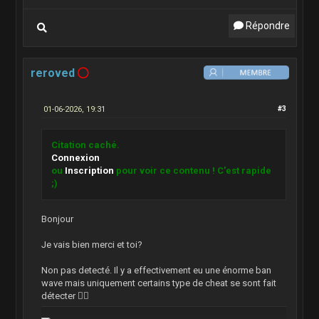
Répondre
reroved
01-06-2026, 19:31
#3
Citation caché.
Connexion
ou
Inscription
pour voir ce contenu ! C'est rapide
;)
Bonjour
Je vais bien merci et toi?
Non pas detecté. Il y a effectivement eu une énorme ban
wave mais uniquement certains type de cheat se sont fait
détecter 👍🏻