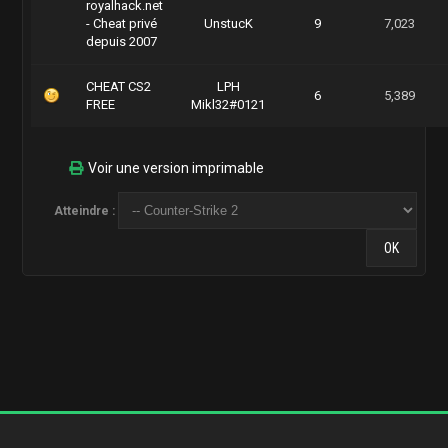
royalhack.net
- Cheat privé
UnstucK
9
7,023
depuis 2007
CHEAT CS2
LPH
6
5,389
FREE
Mikl32#0121
Voir une version imprimable
Atteindre :