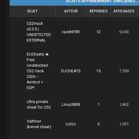
SUJETS APPAREMMENT SIMILAIRES…
SUJET
AUTEUR
RÉPONSES
AFFICHAGES
CS2Hack
v0.3.3 |
razeNFRR
12
9,043
UNDETECTED
EXTERNAL
EUCheats 🔥
Free
Undetected
CS2 Hack
EUCHEATS
15
7,599
2026 –
Aimbot +
ESP!
Ultra private
Linux3838
1
1,862
cheat for CS2
Valthrun
UzGz
0
1,051
(kernel cheat)