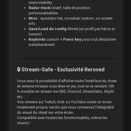
team/visibility
Radar Hack
rotatif, taille et position
personnalisables
Misc
: spectator list, crosshair custom, on-screen
info
Save/Load de config
illimité (un profil par héros si
besoin)
Keybinds
custom +
Panic key
pour tout désactiver
instantanément
🔒 Stream-Safe - Exclusivité Reroved
Vous avez la possibilité d’afficher toute l’interface du cheat
en externe lorsque vous êtes en jeu, tout en la rendant 100
% invisible en stream via OBS, Discord, Streamlabs, XSplit
etc...
Vos viewers sur Twitch, Kick ou YouTube voient un écran
totalement propre, tandis que vous conservez l’intégralité
du visuel du cheat sur votre écran.
Compatible avec toutes les fonctionnalités, même les
chams !