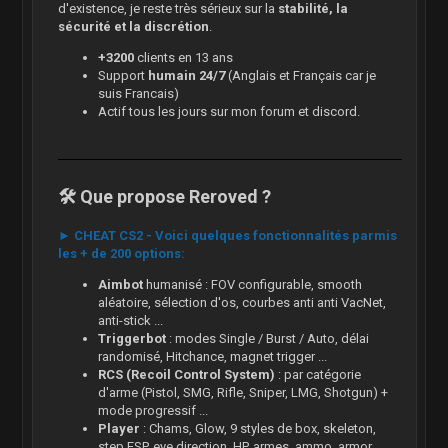
d'existence, je reste très sérieux sur la
stabilité, la
sécurité et la discrétion
.
+3200
clients en 13 ans
Support
humain 24/7
(Anglais et Français car je
suis Francais)
Actif tous les jours sur mon forum et discord.
🛠️ Que propose Reroved ?
► CHEAT CS2 - Voici quelques fonctionnalités parmis
les + de 200 options:
Aimbot
humanisé : FOV configurable, smooth
aléatoire, sélection d'os, courbes anti anti VacNet,
anti-stick ...
Triggerbot
: modes Single / Burst / Auto, délai
randomisé, Hitchance, magnet trigger ...
RCS (Recoil Control System)
: par catégorie
d'arme (Pistol, SMG, Rifle, Sniper, LMG, Shotgun) +
mode progressif ...
Player
: Chams, Glow, 9 styles de box, skeleton,
step ESP, eye direction, HP, armes, ammo, armor ...