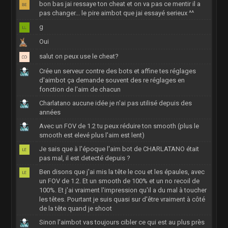
bon bas jai ressaye ton cheat et on va pas ce mentir il a
pas changer... le pire aimbot que jai essayé serieux ^^
g
Oui
salut on peux use le cheat?
Crée un serveur contre des bots et affine tes réglages
d'aimbot ça demande souvent des re réglages en
fonction de l'aim de chacun
Charlatano aucune idée je n'ai pas utilisé depuis des
années
Avec un FOV de 1.2 tu peux réduire ton smooth (plus le
smooth est elevé plus l'aim est lent)
Je sais que à l'époque l'aim bot de CHARLATANO était
pas mal, il est detecté depuis ?
Ben disons que j'ai mis la tête le cou et les épaules, avec
un FOV de 1.2. Et un smooth de 100% et un no recoil de
100%. Et j'ai vraiment l'impression qu'il a du mal à toucher
les têtes. Pourtant je suis quasi sur d'être vraiment à côté
de la tête quand je shoot
Sinon l'aimbot vas toujours cibler ce qui est au plus près