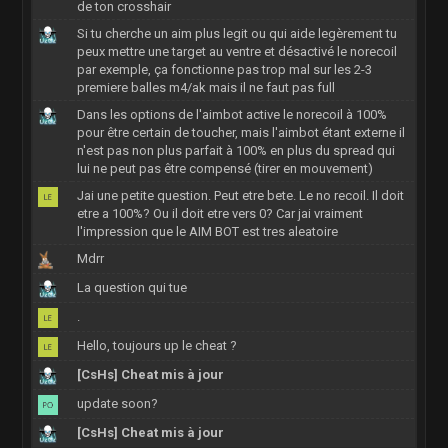
de ton crosshair
Si tu cherche un aim plus legit ou qui aide legèrement tu
peux mettre une target au ventre et désactivé le norecoil
par exemple, ça fonctionne pas trop mal sur les 2-3
premiere balles m4/ak mais il ne faut pas full
Dans les options de l'aimbot active le norecoil à 100%
pour être certain de toucher, mais l'aimbot étant externe il
n'est pas non plus parfait à 100% en plus du spread qui
lui ne peut pas être compensé (tirer en mouvement)
Jai une petite question. Peut etre bete. Le no recoil. Il doit
etre a 100%? Ou il doit etre vers 0? Car jai vraiment
l'impression que le AIM BOT est tres aleatoire
Mdrr
La question qui tue
.
Hello, toujours up le cheat ?
[CsHs] Cheat mis à jour
update soon?
[CsHs] Cheat mis à jour