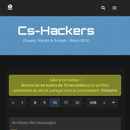
Cs-Hackers
Cheats, Hacks & Scripts. Since 2010.
Salut à toi visiteur !
Inscris toi en moins de 10 secondes
pour profitez
pleinement du site et partager avec la communauté !
S'inscrire
«
1
…
8
9
10
11
12
…
658
»
Archives des messages