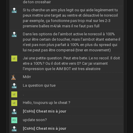
de ton crosshair
Si tu cherche un aim plus legit ou qui aide legèrement tu
peux mettre une target au ventre et désactivé le norecoil
par exemple, ça fonctionne pas trop mal sur les 2-3
premiere balles m4/ak mais il ne faut pas full
Dans les options de l'aimbot active le norecoil à 100%
pour être certain de toucher, mais l'aimbot étant externe il
n'est pas non plus parfait à 100% en plus du spread qui
lui ne peut pas être compensé (tirer en mouvement)
Jai une petite question. Peut etre bete. Le no recoil. Il doit
etre a 100%? Ou il doit etre vers 0? Car jai vraiment
l'impression que le AIM BOT est tres aleatoire
Mdrr
La question qui tue
.
Hello, toujours up le cheat ?
[CsHs] Cheat mis à jour
update soon?
[CsHs] Cheat mis à jour