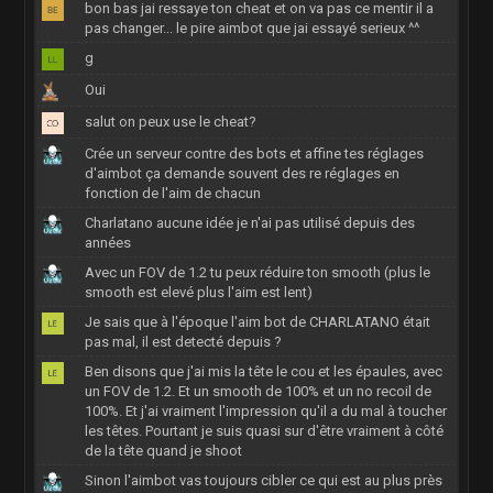
bon bas jai ressaye ton cheat et on va pas ce mentir il a
pas changer... le pire aimbot que jai essayé serieux ^^
g
Oui
salut on peux use le cheat?
Crée un serveur contre des bots et affine tes réglages
d'aimbot ça demande souvent des re réglages en
fonction de l'aim de chacun
Charlatano aucune idée je n'ai pas utilisé depuis des
années
Avec un FOV de 1.2 tu peux réduire ton smooth (plus le
smooth est elevé plus l'aim est lent)
Je sais que à l'époque l'aim bot de CHARLATANO était
pas mal, il est detecté depuis ?
Ben disons que j'ai mis la tête le cou et les épaules, avec
un FOV de 1.2. Et un smooth de 100% et un no recoil de
100%. Et j'ai vraiment l'impression qu'il a du mal à toucher
les têtes. Pourtant je suis quasi sur d'être vraiment à côté
de la tête quand je shoot
Sinon l'aimbot vas toujours cibler ce qui est au plus près