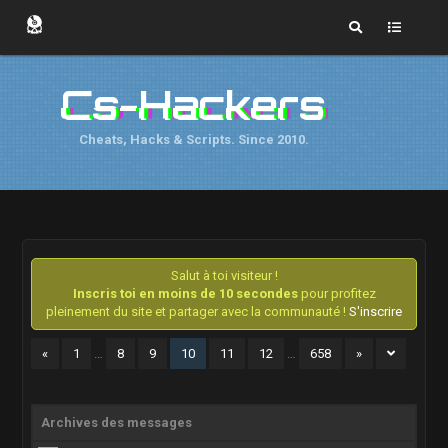
Cs-Hackers
Cheats, Hacks & Scripts. Since 2010.
Salut à toi visiteur !
Inscris toi en moins de 10 secondes
pour profitez
pleinement du site et partager avec la communauté !
S'inscrire
«
1
…
8
9
10
11
12
…
658
»
Archives des messages