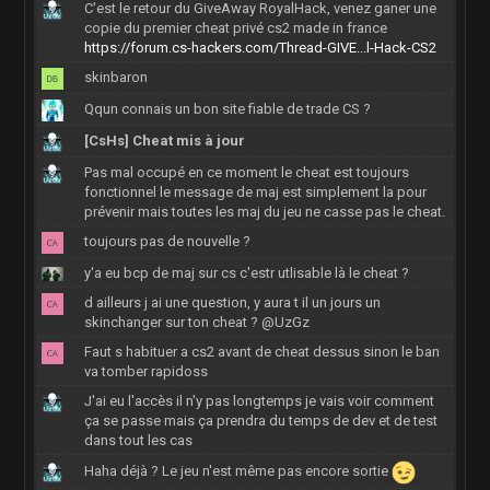
C'est le retour du GiveAway RoyalHack, venez ganer une
copie du premier cheat privé cs2 made in france
https://forum.cs-hackers.com/Thread-GIVE...l-Hack-CS2
skinbaron
Qqun connais un bon site fiable de trade CS ?
[CsHs] Cheat mis à jour
Pas mal occupé en ce moment le cheat est toujours
fonctionnel le message de maj est simplement la pour
prévenir mais toutes les maj du jeu ne casse pas le cheat.
toujours pas de nouvelle ?
y'a eu bcp de maj sur cs c'estr utlisable là le cheat ?
d ailleurs j ai une question, y aura t il un jours un
skinchanger sur ton cheat ? @UzGz
Faut s habituer a cs2 avant de cheat dessus sinon le ban
va tomber rapidoss
J'ai eu l'accès il n'y pas longtemps je vais voir comment
ça se passe mais ça prendra du temps de dev et de test
dans tout les cas
Haha déjà ? Le jeu n'est même pas encore sortie