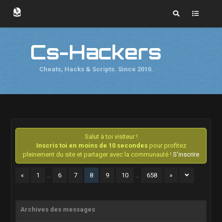
Cs-Hackers
Cheats, Hacks & Scripts. Since 2010.
Salut à toi visiteur !
Inscris toi en moins de 10 secondes
pour profitez
pleinement du site et partager avec la communauté !
S'inscrire
«
1
…
6
7
8
9
10
…
658
»
Archives des messages