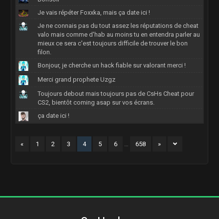
Je vais répéter Foxxka, mais ça date ici !
Je ne connais pas du tout assez les réputations de cheat
valo mais comme d'hab au moins tu en entendra parler au
mieux ce sera c'est toujours difficile de trouver le bon
filon.
Bonjour, je cherche un hack fiable sur valorant merci !
Merci grand prophete Uzgz
Toujours debout mais toujours pas de CsHs Cheat pour
CS2, bientôt coming asap sur vos écrans.
ça date ici !
«
1
2
3
4
5
6
…
658
»