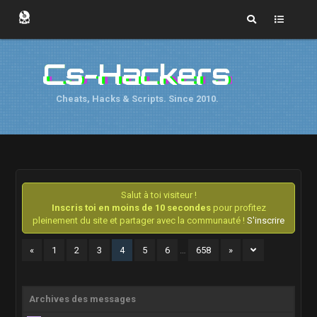
Cs-Hackers
Cheats, Hacks & Scripts. Since 2010.
Salut à toi visiteur !
Inscris toi en moins de 10 secondes
pour profitez
pleinement du site et partager avec la communauté !
S'inscrire
«
1
2
3
4
5
6
…
658
»
Archives des messages