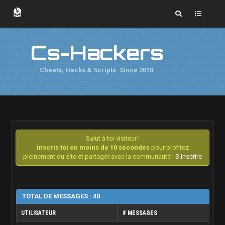
Cs-Hackers
Cheats, Hacks & Scripts. Since 2010.
Salut à toi visiteur !
Inscris toi en moins de 10 secondes
pour profitez
pleinement du site et partager avec la communauté !
S'inscrire
TOTAL DE MESSAGES : 40
UTILISATEUR
# MESSAGES