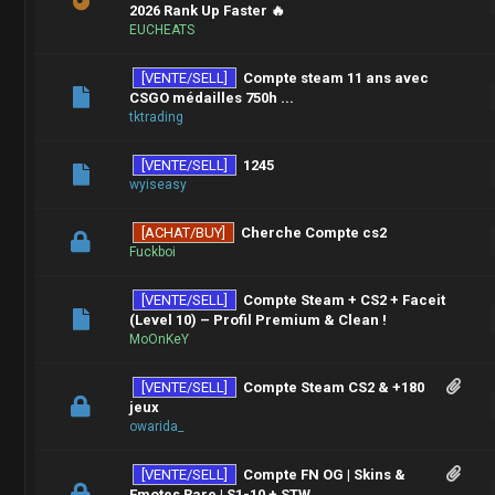
2026 Rank Up Faster 🔥
EUCHEATS
[VENTE/SELL]
Compte steam 11 ans avec
CSGO médailles 750h ...
tktrading
[VENTE/SELL]
1245
wyiseasy
[ACHAT/BUY]
Cherche Compte cs2
Fuckboi
[VENTE/SELL]
Compte Steam + CS2 + Faceit
(Level 10) – Profil Premium & Clean !
MoOnKeY
[VENTE/SELL]
Compte Steam CS2 & +180
jeux
owarida_
[VENTE/SELL]
Compte FN OG | Skins &
Emotes Rare | S1-10 + STW