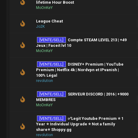
lifetime Hour Boost
MoOnKeY
League Cheat
Jo2K
[VENTE/SELL]
Compte STEAM LEVEL 213 | +49
Jeux | Faceit lvl 10
MoOnKeY
[VENTE/SELL]
DISNEY+ Premium | YouTube
Premium | Netflix 4k | Nordvpn et IPvanish |
100% Légal
revolution
[VENTE/SELL]
SERVEUR DISCORD | 2016 | +9000
MEMBRES
MoOnKeY
[VENTE/SELL]
✅Legit Youtube Premium ⭐ 1
Year ⭐ Individual Upgrade ⭐ Not a family
share⭐ Shoppy.gg
revolution