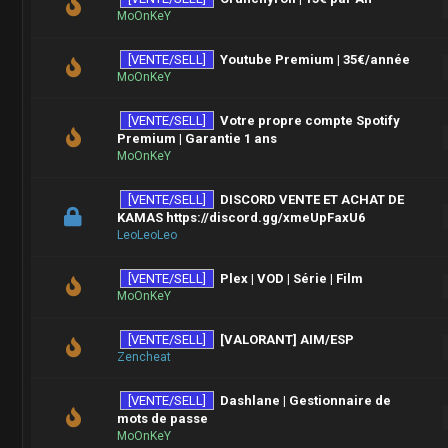
MoOnKeY
[VENTE/SELL]
Youtube Premium | 35€/année
MoOnKeY
[VENTE/SELL]
Votre propre compte Spotify
Premium | Garantie 1 ans
MoOnKeY
[VENTE/SELL]
DISCORD VENTE ET ACHAT DE
KAMAS https://discord.gg/xmeUpFaxU6
LeoLeoLeo
[VENTE/SELL]
Plex | VOD | Série | Film
MoOnKeY
[VENTE/SELL]
[VALORANT] AIM/ESP
Zencheat
[VENTE/SELL]
Dashlane | Gestionnaire de
mots de passe
MoOnKeY