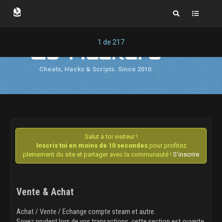
1
de
217
Cs-Hackers
Cheats, Hacks & Scripts. Since 2010.
Salut à toi visiteur !
Inscris toi en moins de 10 secondes
pour profitez
pleinement du site et partager avec la communauté !
S'inscrire
Vente & Achat
Achat / Vente / Echange compte steam et autre.
Soyez prudent lors de vos transactions, cette section est ouverte