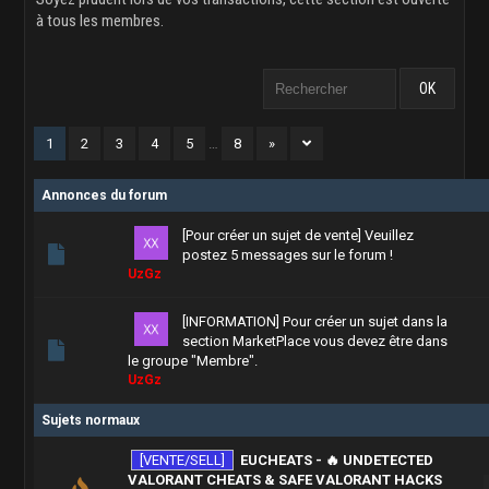
à tous les membres.
1
2
3
4
5
…
8
»
Annonces du forum
[Pour créer un sujet de vente] Veuillez
postez 5 messages sur le forum !
UzGz
[INFORMATION] Pour créer un sujet dans la
section MarketPlace vous devez être dans
le groupe "Membre".
UzGz
Sujets normaux
[VENTE/SELL]
EUCHEATS - 🔥 UNDETECTED
VALORANT CHEATS & SAFE VALORANT HACKS