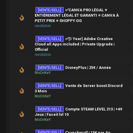
[VENTE/SELL]
✅CANVA PRO LÉGAL ⭐
ENTIÈREMENT LÉGAL ET GARANTI ⭐ CANVA À
PETIT PRIX ⭐ SHOPPY.GG
revolution
[VENTE/SELL]
✅[1 Year] Adobe Creative
Cloud all Apps included | Private Upgrade |
Official
revolution
[VENTE/SELL]
DisneyPlus | 25€ / Année
MoOnKeY
[VENTE/SELL]
Vente de Server boost Discord
3 Mois
MoOnKeY
[VENTE/SELL]
Compte STEAM LEVEL 213 | +49
Jeux | Faceit lvl 10
MoOnKeY
[VENTE/SELL]
Crunchyroll | 15€ par An