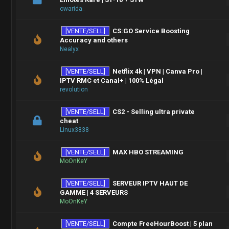
owarida_
[VENTE/SELL]
CS:GO Service Boosting
Accuracy and others
Nealyx
[VENTE/SELL]
Netflix 4k | VPN | Canva Pro |
IPTV RMC et Canal+ | 100% Légal
revolution
[VENTE/SELL]
CS2 - Selling ultra private
cheat
Linux3838
[VENTE/SELL]
MAX HBO STREAMING
MoOnKeY
[VENTE/SELL]
SERVEUR IPTV HAUT DE
GAMME | 4 SERVEURS
MoOnKeY
[VENTE/SELL]
Compte FreeHourBoost | 5 plan