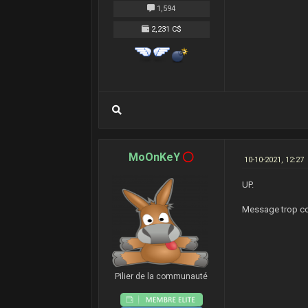
1,594
2,231 C$
MoOnKeY
10-10-2021, 12:27
UP.
Message trop court.
Pilier de la communauté