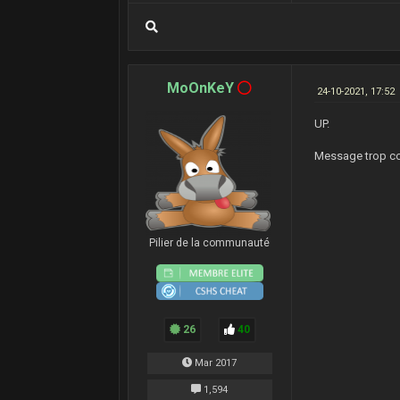
MoOnKeY
24-10-2021, 17:52
UP.
Message trop court.
Pilier de la communauté
26
40
Mar 2017
1,594