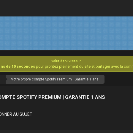
Salut à toi visiteur !
oins de 10 secondes
pour profitez pleinement du site et partager avec la co
Votre propre compte Spotify Premium | Garantie 1 ans
OMPTE SPOTIFY PREMIUM | GARANTIE 1 ANS
ONNER AU SUJET