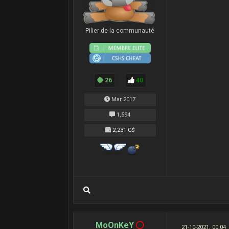
Pilier de la communauté
26
40
Mar 2017
1,594
2,231 C$
MoOnKeY
21-10-2021, 00:04