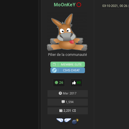
MoOnKeY
03-10-2021, 00:26
Pilier de la communauté
26
40
Mar 2017
1,594
2,231 C$