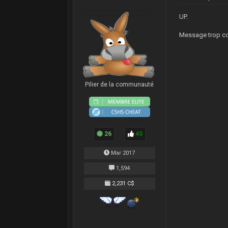
UP.
Message trop court.
Pilier de la communauté
26
40
Mar 2017
1,594
2,231 C$