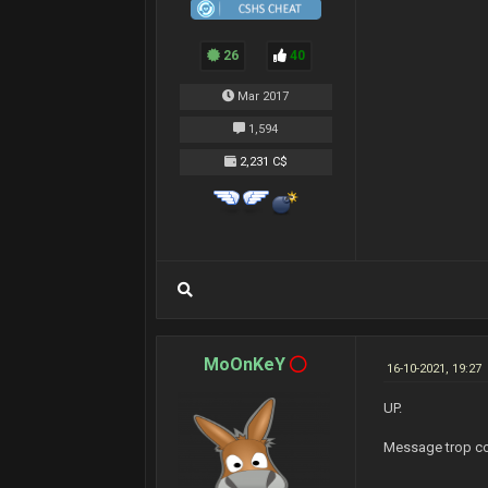
26
40
Mar 2017
1,594
2,231 C$
MoOnKeY
16-10-2021, 19:27
UP.
Message trop court.