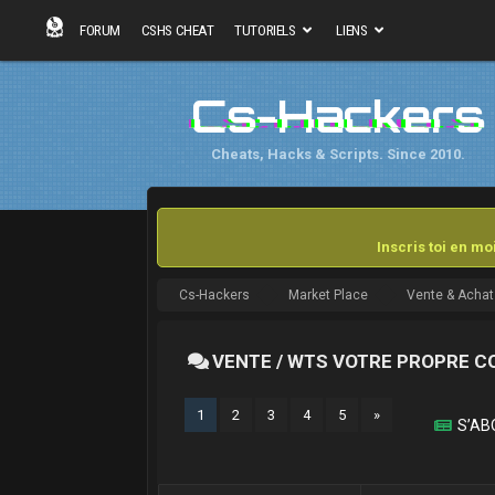
FORUM
CSHS CHEAT
TUTORIELS
LIENS
Cs-Hackers
Cheats, Hacks & Scripts. Since 2010.
Inscris toi en m
Cs-Hackers
Market Place
Vente & Achat
VENTE / WTS VOTRE PROPRE C
1
2
3
4
5
»
S’AB