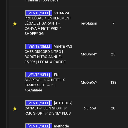
IPvanish | 100% Légal
[VENTE/SELL]
✅CANVA
PRO LÉGAL ⭐ ENTIÈREMENT
LÉGAL ET GARANTI ⭐
revolution
7
CANVA À PETIT PRIX ⭐
SHOPPY.GG
[VENTE/SELL]
VENTE PAS
CHER DISCORD NITRO |
MoOnKeY
25
BOOST NITRO ANNUEL
35,99€ | LÉGAL & RAPIDE
[VENTE/SELL]
EN
SUSPENS - ♤♤ NETFLIX
MoOnKeY
138
FAMILY SLOT ♤♤ |
45€/année
[VENTE/SELL]
[AUTOBUY]
CANAL+ ✅ BEIN SPORT ✅
lolulo69
20
RMC SPORT ✅ DISNEY PLUS
[VENTE/SELL]
methode