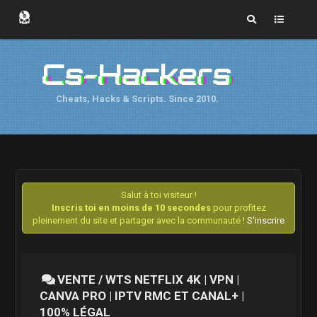
Cs-Hackers
Cheats, Hacks & Scripts. Since 2010.
Salut à toi visiteur !
Inscris toi en moins de 10 secondes
pour profitez
pleinement du site et partager avec la communauté !
S'inscrire
VENTE / WTS NETFLIX 4K | VPN |
CANVA PRO | IPTV RMC ET CANAL+ |
100% LÉGAL