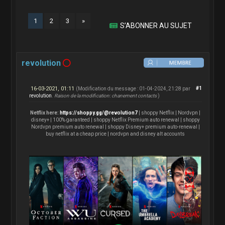
1
2
3
»
S’ABONNER AU SUJET
revolution
16-03-2021, 01:11
#1
(Modification du message : 01-04-2024, 21:28 par
revolution
.
Raison de la modification: chanement contacts
)
Netflix here:
https://shoppy.gg/@revolution7
| shoppy Netflix | Nordvpn |
disney+ | 100% garanteed | shoppy Netflix Premium auto renewal | shoppy
Nordvpn premium auto renewal | shoppy Disney+ premium auto-renewal |
buy netflix at a cheap price | nordvpn and disney alt accounts