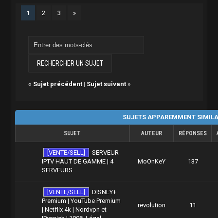
1
2
3
»
«
Sujet précédent
|
Sujet suivant
»
SUJETS APPAREMMENT SIMILA
SUJET
AUTEUR
RÉPONSES
[VENTE/SELL]
SERVEUR
IPTV HAUT DE GAMME | 4
MoOnKeY
137
SERVEURS
[VENTE/SELL]
DISNEY+
Premium | YouTube Premium
revolution
11
| Netflix 4k | Nordvpn et