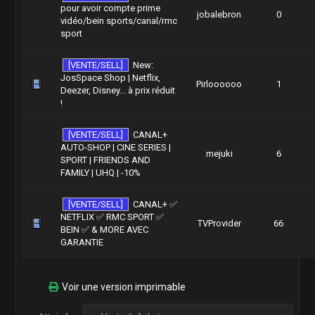
pour avoir compte prime
jobalebron
0
vidéo/bein sports/canal/rmc
sport
[VENTE/SELL]
New:
JosSpace Shop | Netflix,
Pirloooooo
1
Deezer, Disney... à prix réduit
!
[VENTE/SELL]
CANAL+
AUTO-SHOP | CINE SERIES |
mejuki
6
SPORT | FRIENDS AND
FAMILY | UHQ | -10%
[VENTE/SELL]
CANAL+ ✅
NETFLIX ✅ RMC SPORT ✅
TVProvider
66
BEIN ✅ & MORE AVEC
GARANTIE
Voir une version imprimable