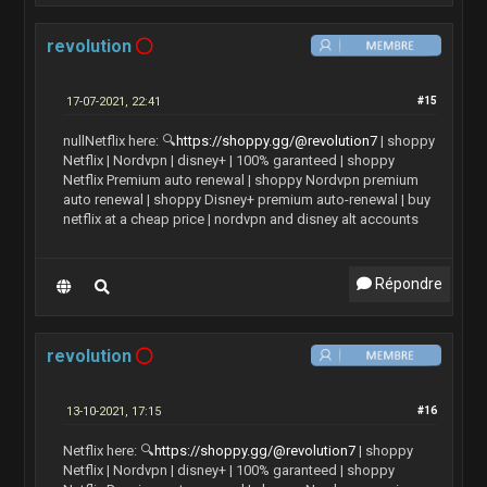
revolution
17-07-2021, 22:41
#15
nullNetflix here:
🔍
https://shoppy.gg/@revolution7
| shoppy
Netflix | Nordvpn | disney+ | 100% garanteed | shoppy
Netflix Premium auto renewal | shoppy Nordvpn premium
auto renewal | shoppy Disney+ premium auto-renewal | buy
netflix at a cheap price | nordvpn and disney alt accounts
Répondre
revolution
13-10-2021, 17:15
#16
Netflix here:
🔍
https://shoppy.gg/@revolution7
| shoppy
Netflix | Nordvpn | disney+ | 100% garanteed | shoppy