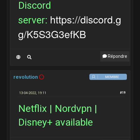
Discord
https://discord.g
server:
g/K5S3G3efKB
Répondre
revolution
13-04-2022, 19:11
#19
Netflix | Nordvpn |
Disney+ available