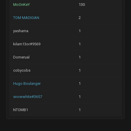
MoOnKeY
130
TOM MADIGAN
2
yashama
1
kilam13or#9569
1
Domerual
1
cobycobs
1
Hugo Boulanger
1
snowwhite#3657
1
NTOMB1
1