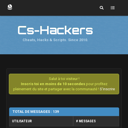
Cs-Hackers
Cheats, Hacks & Scripts. Since 2010.
Salut à toi visiteur !
Inscris toi en moins de 10 secondes
pour profitez
pleinement du site et partager avec la communauté !
S'inscrire
TOTAL DE MESSAGES : 139
UTILISATEUR
# MESSAGES