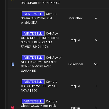
RMC SPORT ✅ DISNEY PLUS
[VENTE/SELL]
Compte
Steam CS2 Prime | 2FA
MoOnKeY
4
enable SDA
[VENTE/SELL]
CANAL+
AUTO-SHOP | CINE SERIES |
mejuki
6
SPORT | FRIENDS AND
FAMILY | UHQ | -10%
[VENTE/SELL]
CANAL+ ✅
NETFLIX ✅ RMC SPORT ✅
TVProvider
66
BEIN ✅ & MORE AVEC
GARANTIE
[VENTE/SELL]
Compte
CS:GO | Prime | 130 Wins |
mejuki
3
NOVA | 25€
[VENTE/SELL]
Compte
Global CSGO Prime, Pack
xkillua
3