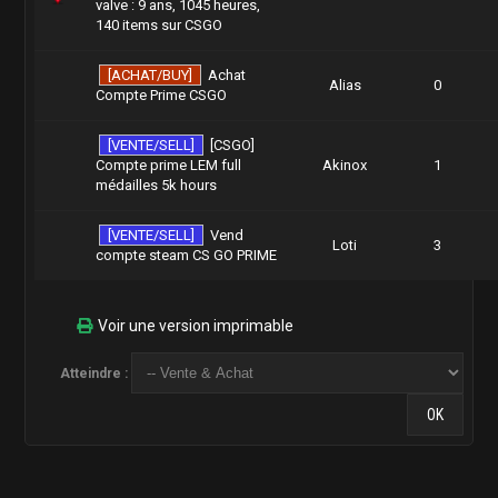
valve : 9 ans, 1045 heures,
140 items sur CSGO
[ACHAT/BUY]
Achat
Alias
0
Compte Prime CSGO
[VENTE/SELL]
[CSGO]
Compte prime LEM full
Akinox
1
médailles 5k hours
[VENTE/SELL]
Vend
Loti
3
compte steam CS GO PRIME
Voir une version imprimable
Atteindre :