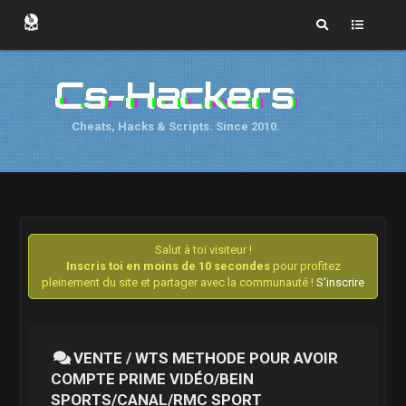
Cs-Hackers
Cheats, Hacks & Scripts. Since 2010.
Salut à toi visiteur !
Inscris toi en moins de 10 secondes
pour profitez
pleinement du site et partager avec la communauté !
S'inscrire
VENTE / WTS METHODE POUR AVOIR
COMPTE PRIME VIDÉO/BEIN
SPORTS/CANAL/RMC SPORT