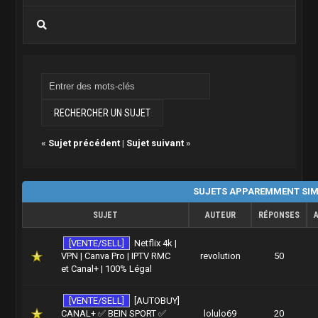
«
Sujet précédent
|
Sujet suivant
»
SUJETS APPAREMMENT SIM
SUJET
AUTEUR
RÉPONSES
[VENTE/SELL]
Netflix 4k |
VPN | Canva Pro | IPTV RMC
revolution
50
et Canal+ | 100% Légal
[VENTE/SELL]
[AUTOBUY]
CANAL+ ✅ BEIN SPORT ✅
lolulo69
20