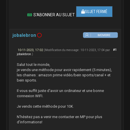
SUJET FERMÉ
S’ABONNER AU SUJET
jobalebron
10-11-2023, 17:02
#1
(Modification du message : 10-11-2023, 17:04 par
jobalebron
.)
Salut tout le monde,
je vends une méthode pour avoir rapidement (5 minutes),
les chaines : amazon prime vidéo/bein sports/canal + et
bein sports.
Il vous suffit juste d'avoir un ordinateur et une bonne
connexion WIFI.
Je vends cette méthode pour 10€.
N'hésitez pas a venir me contacter en MP pour plus
d'informations!