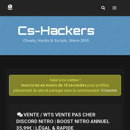
Cs-Hackers
Cheats, Hacks & Scripts. Since 2010.
Salut à toi visiteur !
Inscris toi en moins de 10 secondes
pour profitez
pleinement du site et partager avec la communauté !
S'inscrire
VENTE / WTS VENTE PAS CHER
DISCORD NITRO | BOOST NITRO ANNUEL
35,99€ | LÉGAL & RAPIDE