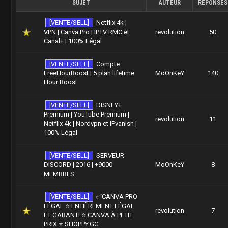
SUJET
AUTEUR
RÉPONSES
[VENTE/SELL]
Netflix 4k |
VPN | Canva Pro | IPTV RMC et
revolution
50
Canal+ | 100% Légal
[VENTE/SELL]
Compte
FreeHourBoost | 5 plan lifetime
MoOnKeY
140
Hour Boost
[VENTE/SELL]
DISNEY+
Premium | YouTube Premium |
revolution
11
Netflix 4k | Nordvpn et IPvanish |
100% Légal
[VENTE/SELL]
SERVEUR
DISCORD | 2016 | +9000
MoOnKeY
8
MEMBRES
[VENTE/SELL]
✅CANVA PRO
LÉGAL ⭐ ENTIÈREMENT LÉGAL
revolution
7
ET GARANTI ⭐ CANVA À PETIT
PRIX ⭐ SHOPPY.GG