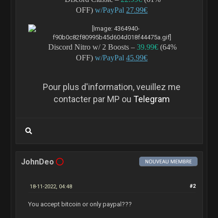
OFF)
w/PayPal
27
.99€
Discord Nitro w/ 2 Boosts –
39
.9
9€
(64%
OFF)
w/PayPal
45
.99€
Pour plus d'information, veuillez me
contacter par MP ou
Telegram
JohnDeo
18-11-2022, 04:48
#2
You accept bitcoin or only paypal???