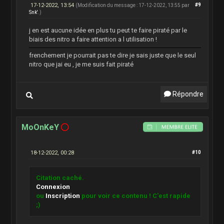
17-12-2022, 13:54
#9
(Modification du message : 17-12-2022, 13:55 par
Snk'
.)
j en est aucune idée en plus tu peut te faire piraté par le
biais des nitro a faire attention a l utilisation !
frenchement je pourrait pas te dire je sais juste que le seul
nitro que jai eu , je me suis fait piraté
Répondre
MoOnKeY
18-12-2022, 00:28
#10
Citation caché.
Connexion
ou
Inscription
pour voir ce contenu ! C'est rapide
;)