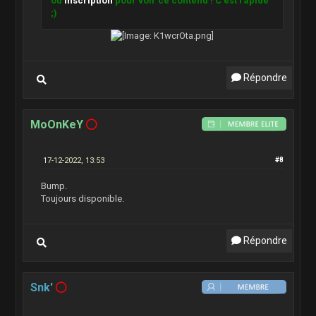
ou
Inscription
pour voir ce contenu ! C'est rapide
;)
Répondre
MoOnKeY
17-12-2022, 13:53
#8
Bump.
Toujours disponible.
Répondre
Snk'