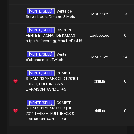
[VENTE/SELL]
Vente de
MoOnKeY
13
Server boost Discord 3 Mois
[VENTE/SELL]
DISCORD
VENTE ET ACHAT DE KAMAS
LeoLeoLeo
0
https://discord.gg/xmeUpFaxU6
[VENTE/SELL]
Vente
MoOnKeY
14
d'abonnement Twitch
[VENTE/SELL]
COMPTE
STEAM: 13 YEARS OLD | 2010 |
xkillua
0
FRESH, FULL INFOS &
LIVRAISON RAPIDE ! #5
[VENTE/SELL]
COMPTE
STEAM: 12 YEARS OLD | JUL
xkillua
0
2011 | FRESH, FULL INFOS &
LIVRAISON RAPIDE ! #4