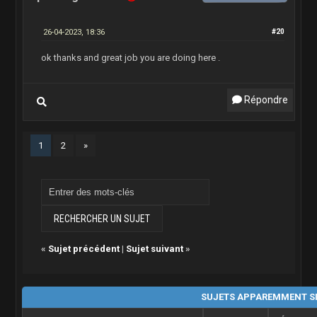
26-04-2023, 18:36
#20
ok thanks and great job you are doing here .
Répondre
1
2
»
«
Sujet précédent
|
Sujet suivant
»
SUJETS APPAREMMENT S