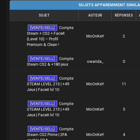
SUJETS APPAREMMENT SIMILA
SUJET
AUTEUR
RÉPONSES
[VENTE/SELL]
Compte
Steam + CS2 + Faceit
MoOnKeY
2
(Level 10) – Profil
Premium & Clean !
[VENTE/SELL]
Compte
owarida_
0
Steam CS2 & +180 jeux
[VENTE/SELL]
Compte
STEAM LEVEL 213 | +49
MoOnKeY
11
Jeux | Faceit lvl 10
[VENTE/SELL]
Compte
STEAM LEVEL 213 | +49
MoOnKeY
5
Jeux | Faceit lvl 10
[VENTE/SELL]
Compte
Steam CS2 Prime | 2FA
MoOnKeY
4