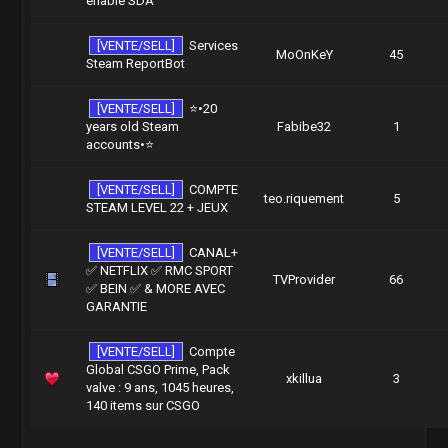
enable SDA
[VENTE/SELL]
Services
MoOnKeY
45
Steam ReportBot
[VENTE/SELL]
⭐️•20
years old Steam
Fabibe32
1
accounts•⭐️
[VENTE/SELL]
COMPTE
teo.riquement
5
STEAM LEVEL 22 + JEUX
[VENTE/SELL]
CANAL+
✅ NETFLIX ✅ RMC SPORT
TVProvider
66
✅ BEIN ✅ & MORE AVEC
GARANTIE
[VENTE/SELL]
Compte
Global CSGO Prime, Pack
xkillua
3
valve : 9 ans, 1045 heures,
140 items sur CSGO