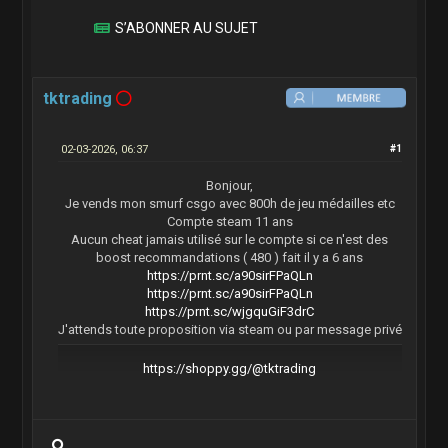
S’ABONNER AU SUJET
tktrading
02-03-2026, 06:37
#1
Bonjour,
Je vends mon smurf csgo avec 800h de jeu médailles etc
Compte steam 11 ans
Aucun cheat jamais utilisé sur le compte si ce n'est des
boost recommandations ( 480 ) fait il y a 6 ans
https://prnt.sc/a90sirFPaQLn
https://prnt.sc/a90sirFPaQLn
https://prnt.sc/wjgquGiF3drC
J'attends toute proposition via steam ou par message privé
https://shoppy.gg/@tktrading