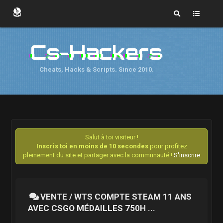
Cs-Hackers
Cheats, Hacks & Scripts. Since 2010.
Salut à toi visiteur !
Inscris toi en moins de 10 secondes
pour profitez
pleinement du site et partager avec la communauté !
S'inscrire
VENTE / WTS COMPTE STEAM 11 ANS
AVEC CSGO MÉDAILLES 750H ...