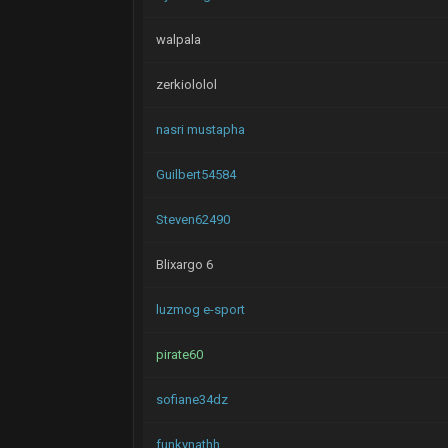
walpala
zerkiololol
nasri mustapha
Guilbert54584
Steven62490
Blixargo 6
luzmog e-sport
pirate60
sofiane34dz
funkynathh