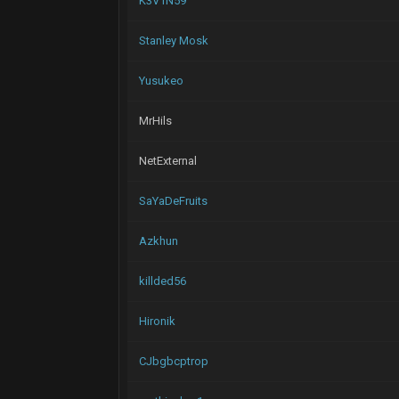
K3V1N59
Stanley Mosk
Yusukeo
MrHils
NetExternal
SaYaDeFruits
Azkhun
killded56
Hironik
CJbgbcptrop