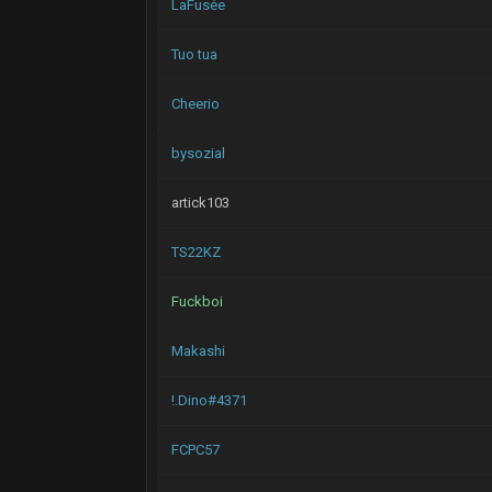
LaFusée
Tuo tua
Cheerio
bysozial
artick103
TS22KZ
Fuckboi
Makashi
!.Dino#4371
FCPC57