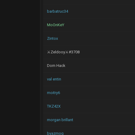
barbatruc34
MoOnKeY
Zintox
⚔Zeldooy⚔#3708
Dom Hack
val entin
moitry6
TKZ42X
morgan brillant
byazmog