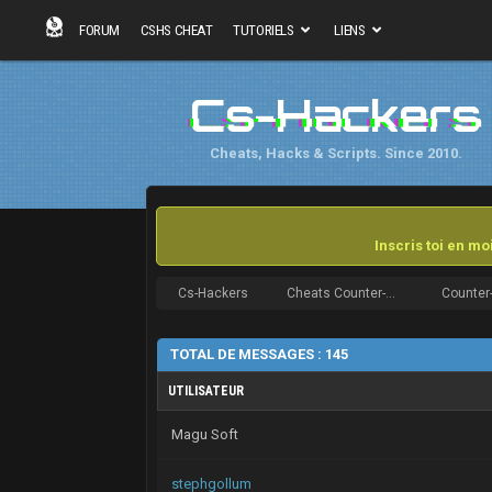
FORUM
CSHS CHEAT
TUTORIELS
LIENS
Cs-Hackers
Cheats, Hacks & Scripts. Since 2010.
Inscris toi en m
Cs-Hackers
Cheats Counter-Strike
TOTAL DE MESSAGES : 145
UTILISATEUR
Magu Soft
stephgollum