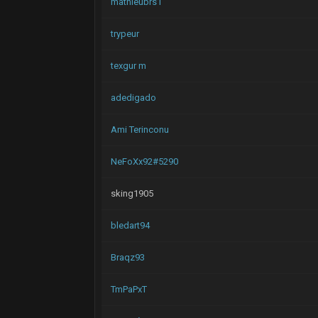
mathieubrs1
trypeur
texgur m
adedigado
Ami Terinconu
NeFoXx92#5290
sking1905
bledart94
Braqz93
TmPaPxT