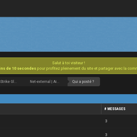
Salut à toi visiteur !
oins de 10 secondes
pour profitez pleinement du site et partager avec la co
Counter-Strike Global Offensive [Archives]
Net-external | Aimbot | Free CS:GO Cheat
Qui a posté ?
# MESSAGES
3
3