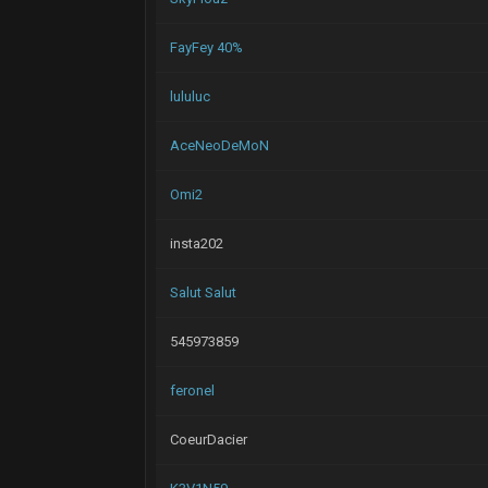
FayFey 40%
lululuc
AceNeoDeMoN
Omi2
insta202
Salut Salut
545973859
feronel
CoeurDacier