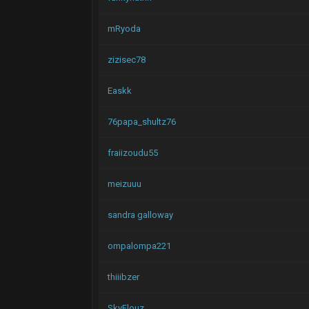
mRyoda
zizisec78
Easkk
76papa_shultz76
fraiizoudu55
meizuuu
sandra galloway
ompalompa221
thiiibzer
SkyFlouz