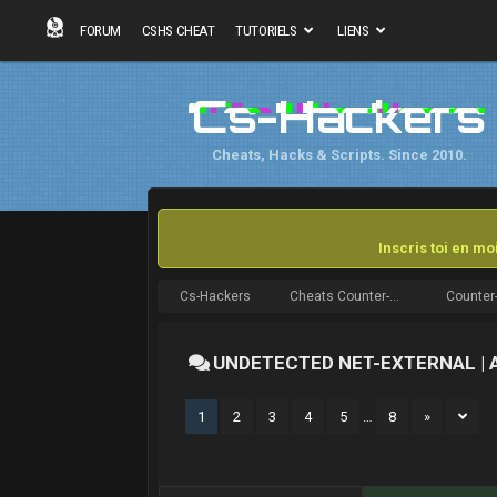
FORUM
CSHS CHEAT
TUTORIELS
LIENS
Cs-Hackers
Cheats, Hacks & Scripts. Since 2010.
Inscris toi en m
Cs-Hackers
Cheats Counter-Strike
UNDETECTED NET-EXTERNAL | A
1
2
3
4
5
…
8
»