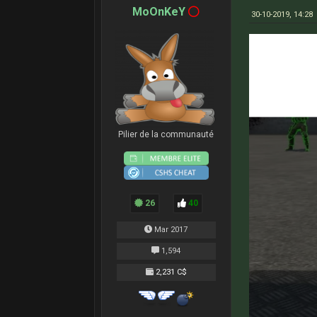
MoOnKeY
30-10-2019, 14:28
Pilier de la communauté
26
40
Mar 2017
1,594
2,231 C$