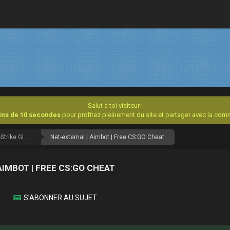
Salut à toi visiteur !
oins de 10 secondes
pour profitez pleinement du site et partager avec la co
Counter-Strike Global Offensive [Archives]
Net-external | Aimbot | Free CS:GO Cheat
IMBOT | FREE CS:GO CHEAT
S’ABONNER AU SUJET