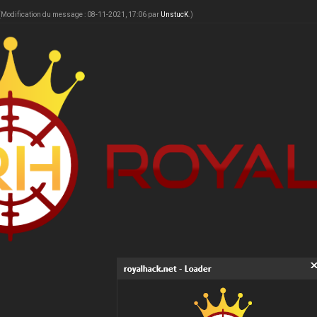
(Modification du message : 08-11-2021, 17:06 par
UnstucK
.)