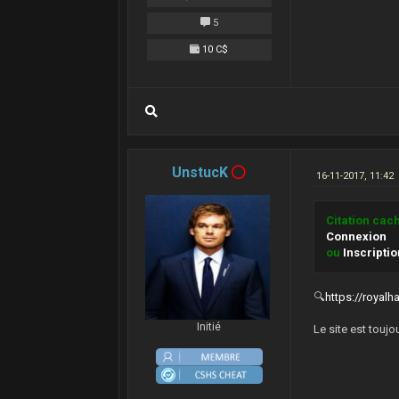
5
10 C$
UnstucK
16-11-2017, 11:42
Citation cac
Connexion
ou
Inscripti
🔍
https://royalh
Initié
Le site est touj