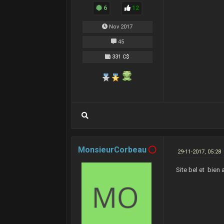
6
12
Nov 2017
45
331 C$
MonsieurCorbeau
29-11-2017, 05:28
Site bel et bien 