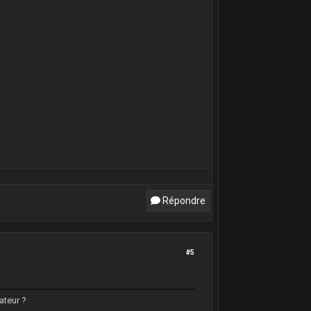
Répondre
#5
ateur ?