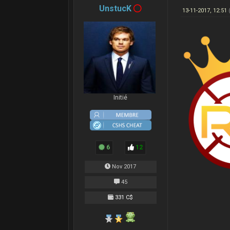
UnstucK
13-11-2017, 12:51
Initié
6
12
Nov 2017
45
331 C$