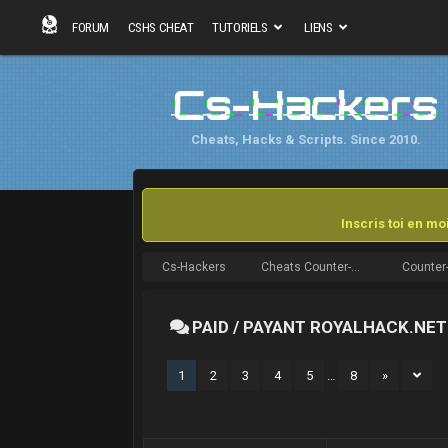
FORUM
CSHS CHEAT
TUTORIELS
LIENS
Cs-Hackers
Cheats, Hacks & Scripts. Since 2010.
Inscris toi en m
Cs-Hackers
Cheats Counter-Strike
PAID / PAYANT ROYALHACK.NET
1
2
3
4
5
…
8
»