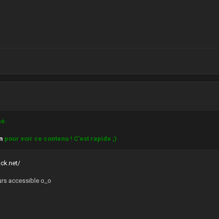
hé.
on
pour voir ce contenu ! C'est rapide ;)
ack.net/
ours accessible o_o