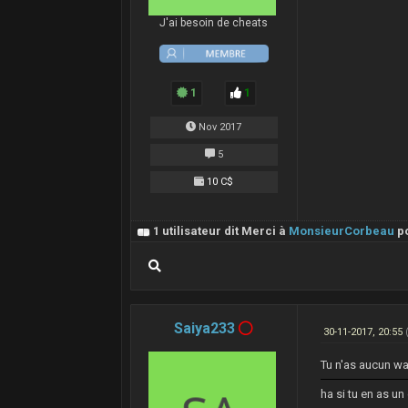
J'ai besoin de cheats
1
1
Nov 2017
5
10 C$
1 utilisateur dit Merci à
MonsieurCorbeau
po
Saiya233
30-11-2017, 20:55
Tu n'as aucun wal
ha si tu en as un