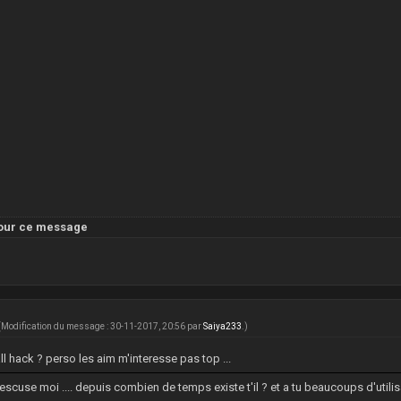
ur ce message
(Modification du message : 30-11-2017, 20:56 par
Saiya233
.)
l hack ? perso les aim m'interesse pas top ...
 escuse moi .... depuis combien de temps existe t'il ? et a tu beaucoups d'utilis