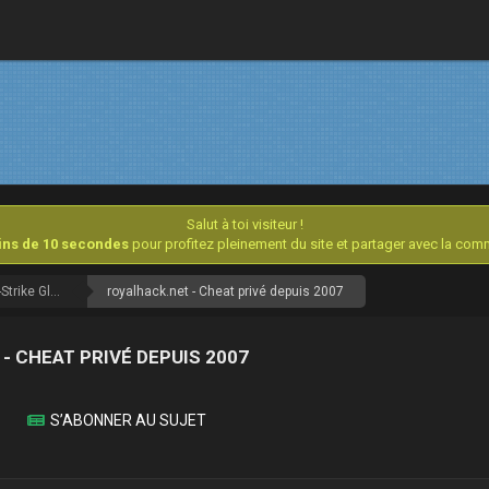
Salut à toi visiteur !
oins de 10 secondes
pour profitez pleinement du site et partager avec la co
Counter-Strike Global Offensive [Archives]
royalhack.net - Cheat privé depuis 2007
 - CHEAT PRIVÉ DEPUIS 2007
S’ABONNER AU SUJET