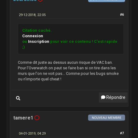
29-12-2018, 22:05
#6
Citation caché.
Connexion
ou
Inscription
pour voir ce contenu ! C'est rapide
;)
Comme dit juste au dessus aucun risque de VAC ban.
Pour l'Overwatch on peut se faire ban si on tire dans les
murs que l'on ne voit pas... Comme pour les bugs smoke
ou n'importe quel cheat !
Répondre
tamere1
04-01-2019, 04:29
#7