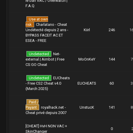
le ban VAC / Overwatch |
F.A.Q
Use at own
risk
Charlatano - Cheat
Undétecté depuis 2 ans -
Kiirl
246
1
BYPASS FACEIT AC ET
ESEA - FREE
Undetected
Net-
external | Aimbot | Free
MoOnKeY
144
7
CS:GO Cheat
Undetected
EUCheats
- Free CS2 Cheat v4.0
EUCHEATS
60
3
(March 2025)
Paid /
Payant
royalhack.net -
UnstucK
141
8
Cheat privé depuis 2007
[CHEAT] HvH NON VAC +
0
SkinChanger