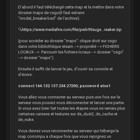
D'abord il faut téléchargé cette map et la mettre dans votre
dossier maps de csgo(il faut extraire
"model_breaker.bsd" de l'archive):
🔍
https://www.mediafire.com/file/pwb95sugs...reaker.zip
(pour accéder au dossier "maps": clique droit sur csgo
dans votre bibliothèque steam --> propriété --> FICHIERS
LOCAUX --> Parcourir les fichiers locaux --> dossier "csgo"
--> dossier "maps")
Ensuite il suffit de lancer le jeu, d'ouvrir sa console et
d’écrire :
connect 164.132.137.234:27200; password atse1
Vous allez vous connecter au serveur puis une fois sur le
serveur vous pouvez vous déconnecter et lancer une partie.
Si vous avez bien fait toutes les étapes vous ne verrais plus
certaines caisses et textures sur de_dust2, de_cache et
de_nuke.
Vous devrez vous reconnecter au serveur qui héberge la
map corrompu a chaque fois que vous rejoignez un