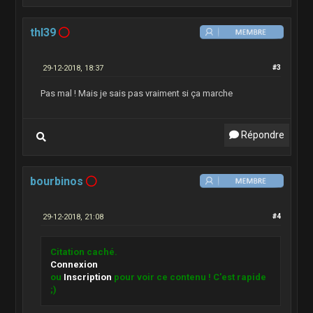
thl39
29-12-2018, 18:37
#3
Pas mal ! Mais je sais pas vraiment si ça marche
Répondre
bourbinos
29-12-2018, 21:08
#4
Citation caché.
Connexion
ou
Inscription
pour voir ce contenu ! C'est rapide
;)