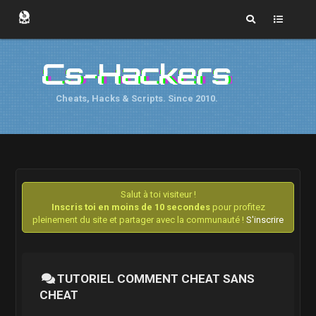
Cs-Hackers
Cheats, Hacks & Scripts. Since 2010.
Salut à toi visiteur !
Inscris toi en moins de 10 secondes
pour profitez
pleinement du site et partager avec la communauté !
S'inscrire
TUTORIEL COMMENT CHEAT SANS
CHEAT