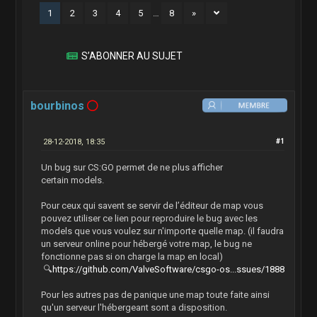
1
2
3
4
5
…
8
»
S’ABONNER AU SUJET
bourbinos
28-12-2018, 18:35
#1
Un bug sur CS:GO permet de ne plus afficher
certain models.
Pour ceux qui savent se servir de l’éditeur de map vous
pouvez utiliser ce lien pour reproduire le bug avec les
models que vous voulez sur n'importe quelle map. (il faudra
un serveur online pour hébergé votre map, le bug ne
fonctionne pas si on charge la map en local)
🔍
https://github.com/ValveSoftware/csgo-os...ssues/1888
Pour les autres pas de panique une map toute faite ainsi
qu'un serveur l'hébergeant sont a disposition.