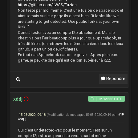
https://github.com/LWSS/Fuzion
Non testé par moi même. C'est une fusion de spacehook et
aimtux mais sur leur page ils disent bien: "It looks like we
are starting to get detected. Use public forks at your own
Risk! "
Donc à tester avec un compte f2p absolument. Mais le
cheat n'a pas l'air beaucoup plus à jour que Spacehook, ni
très différent (on retrouve les mêmes fichiers dans les deux
github, à part un ou deux fichiers).
En tout cas Spacehook cartonne grave... Après plusieurs
game, je peux te dire qu'il est de loin supérieur à x22.
Répondre
xddj
15-05-2020, 09:18
#10
(Modification du message : 15-05-2020, 09:19 par
xddj
.)
Oui c'est undetected-vac pour le moment. Test sur un
compte f2p si tu as peur et tu verras par toi même.