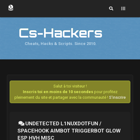
Cs-Hackers
Cheats, Hacks & Scripts. Since 2010.
Salut à toi visiteur !
Inscris toi en moins de 10 secondes
pour profitez
pleinement du site et partager avec la communauté !
S'inscrire
UNDETECTED L1NUXDOTFUN /
SPACEHOOK AIMBOT TRIGGERBOT GLOW
ESP HVH MISC