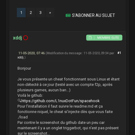
1
2
3
»
S’ABONNER AU SUJET
xddj
11-05-2020, 07:46
#1
(Modification du message : 11-05-2020, 09:34 par
xddj
.)
Bonjour
Je vous présente un cheat fonctionnant sous Linux et étant
non-détecté à ce jour (testé avec un compte f2p, après
plusieurs games, aucun ban...)
Voilà le github:
🔍
https://github.com/L1nuxDotFun/spacehook
Pour l'installation il faut suivre le readme.md et ça
fonctionne niquel, le cheat si'injecte dès que vous faite
./load
Par contre le screenshot du github date un peu car
maintenant il y a un onglet triggerbot, qui n'est pas présent
sur le screenshot...