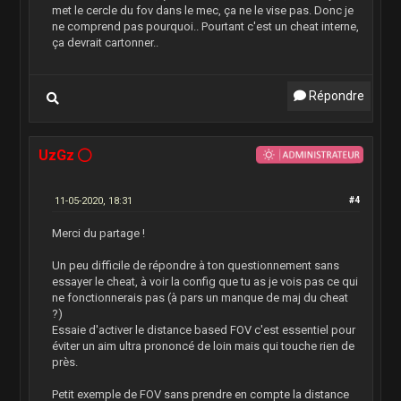
met le cercle du fov dans le mec, ça ne le vise pas. Donc je
ne comprend pas pourquoi.. Pourtant c'est un cheat interne,
ça devrait cartonner..
Répondre
UzGz
11-05-2020, 18:31
#4
Merci du partage !
Un peu difficile de répondre à ton questionnement sans
essayer le cheat, à voir la config que tu as je vois pas ce qui
ne fonctionnerais pas (à pars un manque de maj du cheat
?)
Essaie d'activer le distance based FOV c'est essentiel pour
éviter un aim ultra prononcé de loin mais qui touche rien de
près.
Petit exemple de FOV sans prendre en compte la distance