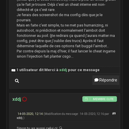
ça le fait je trouve. Déjà c'est un cheat interne est non-
détecté et ça c'est rare.
Je ferais des screenshot de ma config dès que je le
pourrais.
Mais en faite c'est simple, tu ne met pas humanizing, ni
autoshoot, ni prédiction et normalement l'aimbot doit
fonctionner au poil. (jte redirais ça quand j'aurais matter ma
config, peut être que j'oublie des trucs) Après iil faut
déterminer laquelle de ces options fait buggé l'aimbot..
Par contre depuis la maj d'hier, il faut lancer le cheat ingame
sinon l'injection fait planter csgo...
1 utilisateur dit Merci à
xddj
pour ce message
Répondre
xddj
14-05-2020, 12:14
#9
(Modification du message : 14-05-2020, 12:16 par
xddj
.)
Sinon tu as aussi celui ci:
🔍