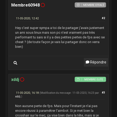
Membre60948
11-05-2020, 12:42
#2
Hey c'est super sympa a toi de le partager j'avais justement
un ami sous linux mais son pc n'est vraiment pas très
performant tu sais si il y a des petites pertes de fps avec se
cheat ? (de toute façon je vais lui partager donc on verra
bien)
Répondre
xddj
11-05-2020, 16:18
#3
(Modification du message : 11-05-2020, 16:23 par
xddj
.)
Non aucune perte de fps. Mais pour l'instant je n'ai pas
encore réussi à paramétrer l'aimbot. Si je met bien la
crosshair sur le mec, ça vise bien dans la tête, mais si je