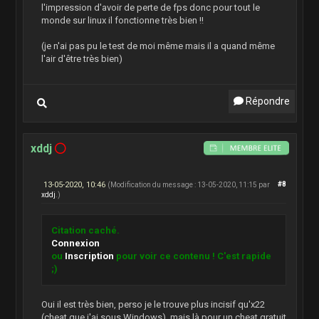
l'impression d'avoir de perte de fps donc pour tout le
monde sur linux il fonctionne très bien !!
(je n'ai pas pu le test de moi même mais il a quand même
l'air d'être très bien)
Répondre
xddj
13-05-2020, 10:46
#8
(Modification du message : 13-05-2020, 11:15 par
xddj
.)
Citation caché.
Connexion
ou
Inscription
pour voir ce contenu ! C'est rapide
;)
Oui il est très bien, perso je le trouve plus incisif qu'x22
(cheat que j'ai sous Windows), mais là pour un cheat gratuit