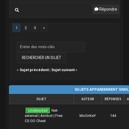
Répondre
1
2
3
»
«
Sujet précédent
|
Sujet suivant
»
SUJETS APPAREMMENT SIMIL
SUJET
AUTEUR
RÉPONSES
Undetected
Net-
external | Aimbot | Free
MoOnKeY
144
CS:GO Cheat