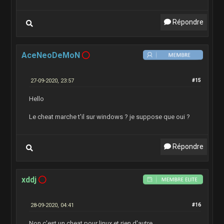
Répondre
AceNeoDeMoN
27-09-2020, 23:57
#15
Hello
Le cheat marche t'il sur windows ? je suppose que oui ?
Répondre
xddj
28-09-2020, 04:41
#16
Non c'est un cheat pour linux et rien d'autre.