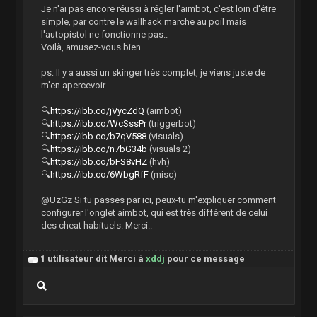
Je n'ai pas encore réussi à régler l'aimbot, c'est loin d'être
simple, par contre le wallhack marche au poil mais
l'autopistol ne fonctionne pas..
Voilà, amusez-vous bien.
ps: Il y a aussi un skinger très complet, je viens juste de
m'en apercevoir..
🔍
https://ibb.co/jVycZdQ
(aimbot)
🔍
https://ibb.co/WcSssPr
(triggerbot)
🔍
https://ibb.co/b7qV588
(visuals)
🔍
https://ibb.co/n7bG34b
(visuals 2)
🔍
https://ibb.co/bFS8vHZ
(hvh)
🔍
https://ibb.co/6WbgRfF
(misc)
@UzGz Si tu passes par ici, peux-tu m'expliquer comment
configurer l'onglet aimbot, qui est très différent de celui
des cheat habituels. Merci..
1 utilisateur dit Merci à
xddj
pour ce message