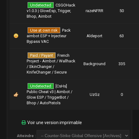
Undetected
CSGOHack
v1.0.3 | GlowEsp, Trigger,
razeNFRR
50
Bhop, Aimbot
Use at own risk
Pack
aimbot ESP + Injecteur
Aldeport
63
Bypass VAC
Paid / Payant
French
Project - Aimbot / Wallhack
Background
335
/ SkinChanger /
KnifeChanger / Secure
Undetected
[CsHs]
Public Cheat v3 | Aimbot /
UzGz
0
Glow ESP / TriggerBot /
Bhop / AutoPistols
Voir une version imprimable
Atteindre :