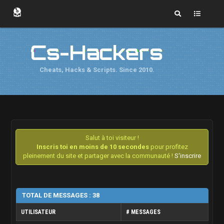
Cs-Hackers
Cheats, Hacks & Scripts. Since 2010.
Salut à toi visiteur !
Inscris toi en moins de 10 secondes
pour profitez
pleinement du site et partager avec la communauté !
S'inscrire
TOTAL DE MESSAGES : 38
UTILISATEUR
# MESSAGES