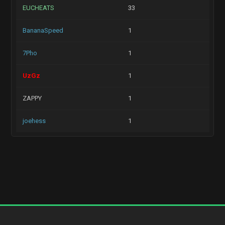
EUCHEATS
33
BananaSpeed
1
7Pho
1
UzGz
1
ZAPPY
1
joehess
1