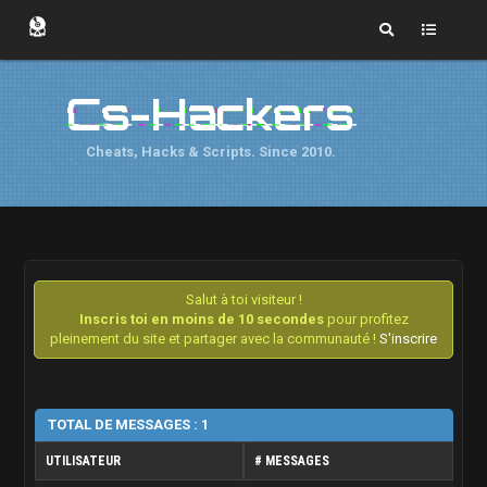
Cs-Hackers
Cheats, Hacks & Scripts. Since 2010.
Salut à toi visiteur !
Inscris toi en moins de 10 secondes
pour profitez
pleinement du site et partager avec la communauté !
S'inscrire
TOTAL DE MESSAGES : 1
UTILISATEUR
# MESSAGES