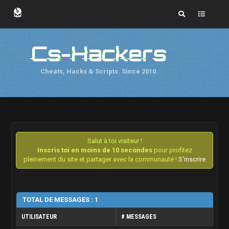
Cs-Hackers
Cheats, Hacks & Scripts. Since 2010.
Salut à toi visiteur !
Inscris toi en moins de 10 secondes
pour profitez
pleinement du site et partager avec la communauté !
S'inscrire
TOTAL DE MESSAGES : 1
UTILISATEUR
# MESSAGES