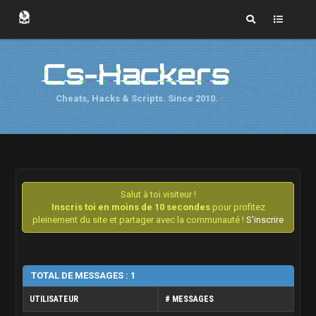
Cs-Hackers
Cheats, Hacks & Scripts. Since 2010.
Salut à toi visiteur !
Inscris toi en moins de 10 secondes
pour profitez
pleinement du site et partager avec la communauté !
S'inscrire
TOTAL DE MESSAGES : 1
UTILISATEUR
# MESSAGES