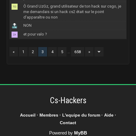
Ô Grand UzGz, grand utilisateur de ton hack sur csgo, je
me demandais si un hack cs2 était sur le point
d'apparaître ou non
NON
et pour valo ?
«
1
2
3
4
5
…
658
»
Cs-Hackers
Accueil
·
Membres
·
L'equipe du forum
·
Aide
·
Contact
Powered by
MyBB