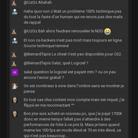
@UzGz Ahahah
Haha quoi non c'était un probleme 100% technique pas
du tout la faute d'un humain qui ne recois pas des mails
de rappel
@UzGz Bah alors faudrais renouveler le NDD
Et non cs-hackers n'est pas mort mais toujours en ligne.
Soucis technique terminé
@BernardTapis Le cheat n'est pas disponible pour CS2.
@BernardTapis Salut, quel Logiciel ?
salut question le logiciel est payant mtn ? ou on peu
encore l'avroir gratuit ?
On est nombreux à vivre dans l'ombre sans se montrer je
pense
En tout cas chui content mon compte main est niquel, j'ai
flippé en me reconnectant ^^
Bon jme suis acheté un nouveau pc, que j'ai payé 1700€
donc en meme temps fallait pas s'attendre à des
performances de folie à ce prix là. Mais je tiens quand
meme les 100 fps en mode élevé et 70 en très élevé, ce
qui n'est pas beaucoup...