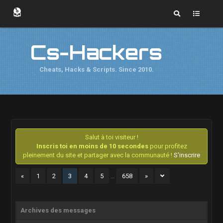
Cs-Hackers
Cheats, Hacks & Scripts. Since 2010.
Salut à toi visiteur !
Inscris toi en moins de 10 secondes
pour profitez
pleinement du site et partager avec la communauté !
S'inscrire
«
1
2
3
4
5
…
658
»
Archives des messages