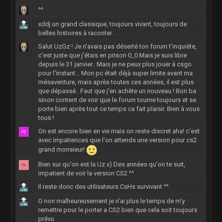
^^
xddj un grand classique, toujours vivant, toujours de
belles histoires à raconter.
Salut UzGz ! Je n'avais pas déserté ton forum t'inquiète,
c'est juste que j'étais en prison 0_0 Mais je suis libre
depuis le 31 janvier.. Mais je ne peux plus jouer à csgo
pour l'instant... Mon pc était déjà super limite avant ma
mésaventure, mais après toutes ces années, il est plus
que dépassé.. Faut que j'en achète un nouveau ! Bon ba
sinon content de voir que le forum tourne toujours et se
porte bien après tout ce temps ca fait plaisir. Bien à vous
tous !
On est encore bien en vie mais on reste discret aha! c'est
avec impatiences que l'on attends une version pour cs2
grand monsieur!
Bien sur qu'on est la Uz x) Des années qu'on te suit,
impatient de voir la version CS2 ^^
Il reste donc des utilisateurs CsHs survivant ^^
O non malheureusement je n'ai plus le temps de m'y
remettre pour le porter a CS2 bien que cela soit toujours
prévu