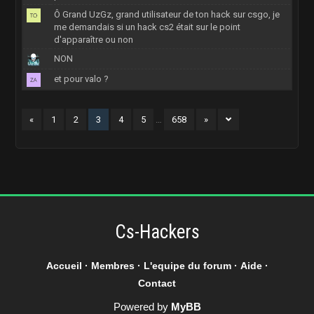
Ô Grand UzGz, grand utilisateur de ton hack sur csgo, je
me demandais si un hack cs2 était sur le point
d'apparaître ou non
NON
et pour valo ?
«
1
2
3
4
5
…
658
»
Cs-Hackers
Accueil
·
Membres
·
L'equipe du forum
·
Aide
·
Contact
Powered by
MyBB