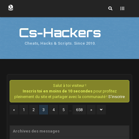
Cs-Hackers
Cheats, Hacks & Scripts. Since 2010.
Salut à toi visiteur !
Inscris toi en moins de 10 secondes
pour profitez
pleinement du site et partager avec la communauté !
S'inscrire
«
1
2
3
4
5
…
658
»
Archives des messages