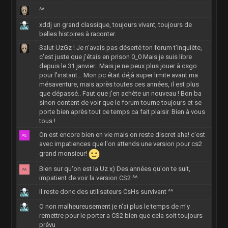
^^
xddj un grand classique, toujours vivant, toujours de
belles histoires à raconter.
Salut UzGz ! Je n'avais pas déserté ton forum t'inquiète,
c'est juste que j'étais en prison 0_0 Mais je suis libre
depuis le 31 janvier.. Mais je ne peux plus jouer à csgo
pour l'instant... Mon pc était déjà super limite avant ma
mésaventure, mais après toutes ces années, il est plus
que dépassé.. Faut que j'en achète un nouveau ! Bon ba
sinon content de voir que le forum tourne toujours et se
porte bien après tout ce temps ca fait plaisir. Bien à vous
tous !
On est encore bien en vie mais on reste discret aha! c'est
avec impatiences que l'on attends une version pour cs2
grand monsieur!
Bien sur qu'on est la Uz x) Des années qu'on te suit,
impatient de voir la version CS2 ^^
Il reste donc des utilisateurs CsHs survivant ^^
O non malheureusement je n'ai plus le temps de m'y
remettre pour le porter a CS2 bien que cela soit toujours
prévu