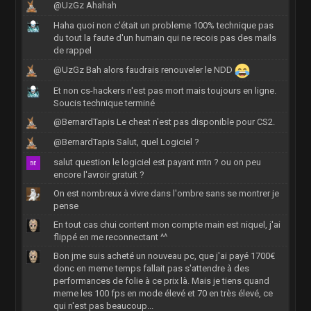
@UzGz Ahahah
Haha quoi non c'était un probleme 100% technique pas
du tout la faute d'un humain qui ne recois pas des mails
de rappel
@UzGz Bah alors faudrais renouveler le NDD
Et non cs-hackers n'est pas mort mais toujours en ligne.
Soucis technique terminé
@BernardTapis Le cheat n'est pas disponible pour CS2.
@BernardTapis Salut, quel Logiciel ?
salut question le logiciel est payant mtn ? ou on peu
encore l'avroir gratuit ?
On est nombreux à vivre dans l'ombre sans se montrer je
pense
En tout cas chui content mon compte main est niquel, j'ai
flippé en me reconnectant ^^
Bon jme suis acheté un nouveau pc, que j'ai payé 1700€
donc en meme temps fallait pas s'attendre à des
performances de folie à ce prix là. Mais je tiens quand
meme les 100 fps en mode élevé et 70 en très élevé, ce
qui n'est pas beaucoup...