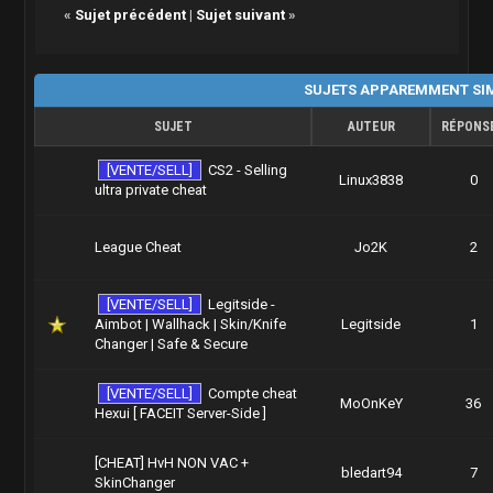
«
Sujet précédent
|
Sujet suivant
»
SUJETS APPAREMMENT SIM
SUJET
AUTEUR
RÉPONS
[VENTE/SELL]
CS2 - Selling
Linux3838
0
ultra private cheat
League Cheat
Jo2K
2
[VENTE/SELL]
Legitside -
Aimbot | Wallhack | Skin/Knife
Legitside
1
Changer | Safe & Secure
[VENTE/SELL]
Compte cheat
MoOnKeY
36
Hexui [ FACEIT Server-Side ]
[CHEAT] HvH NON VAC +
bledart94
7
SkinChanger