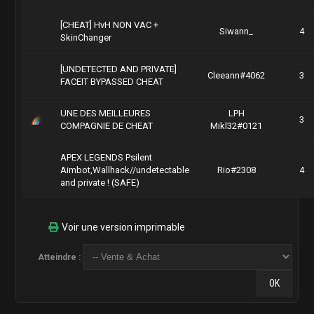
[CHEAT] HvH NON VAC +
Siwann_
4
SkinChanger
[UNDETECTED AND PRIVATE]
Cleeann#4062
3
FACEIT BYPASSED CHEAT
UNE DES MEILLEURES
LPH
3
COMPAGNIE DE CHEAT
Mikl32#0121
APEX LEGENDS Psilent
Aimbot,Wallhack//undetectable
Rio#2308
4
and private ! (SAFE)
Voir une version imprimable
Atteindre :