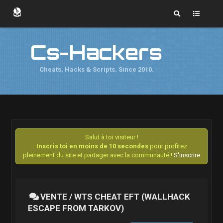
Cs-Hackers
Cheats, Hacks & Scripts. Since 2010.
Salut à toi visiteur !
Inscris toi en moins de 10 secondes
pour profitez
pleinement du site et partager avec la communauté !
S'inscrire
VENTE / WTS CHEAT EFT (WALLHACK
ESCAPE FROM TARKOV)