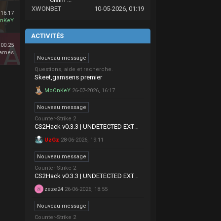
XWONBET
10-05-2026, 01:19
 16:17
nKeY
ACTIVITÉS
 00:25
Games
Nouveau message
Questions, aide et recherche.
Skeet,gamsens premier
MoOnKeY
26-07-2026, 16:17
Nouveau message
Counter-Strike 2
CS2Hack v0.3.3 | UNDETECTED EXTERNAL
UzGz
28-06-2026, 19:11
Nouveau message
Counter-Strike 2
CS2Hack v0.3.3 | UNDETECTED EXTERNAL
zeze24
26-06-2026, 18:55
Nouveau message
Counter-Strike 2