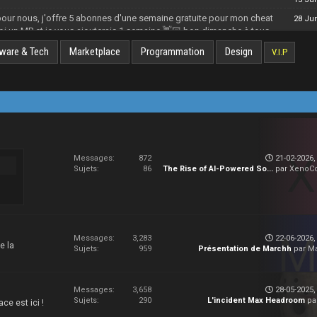
ni pour nous, j'offre 5 abonnes d'une semaine gratuite pour mon cheat
28 Ju
moi un MP et je vous ajouterais 1 semaine 👋🏻 bon dimanche à tous
ware & Tech
Marketplace
Programmation
Design
V.I.P
Messages:
872
21-02-2026,
Sujets:
86
The Rise of AI-Powered So...
par
XenoC
Messages:
3,283
22-06-2026,
e la
Sujets:
959
Présentation de Marchh
par
M
Messages:
3,658
28-05-2025,
Sujets:
290
L'incident Max Headroom
pa
ce est ici !