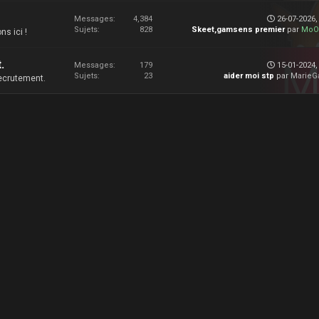
Messages:
4,384
26-07-2026,
Sujets:
828
Skeet,gamsens premier
par
MoO
s ici !
.
Messages:
179
15-01-2024,
Sujets:
23
aider moi stp
par
Marie
recrutement.