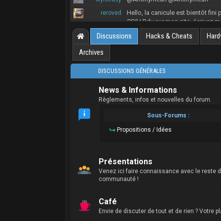
Hello, la canicule est bientôt fi
reroved
CS2 ! Rdv sur mon site, écrivez 
Discussions
Hacks & Cheats
Hard
Archives
DISCUSSIONS GÉNÉRALES
News & Informations
Règlements, infos et nouvelles du forum.
Sous-Forums :
Propositions / Idées
Présentations
Venez ici faire connaissance avec le reste d
communauté !
Café
Envie de discuter de tout et de rien ? Votre pla