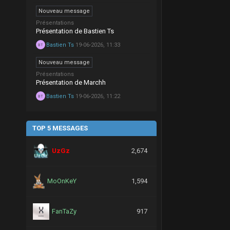
Nouveau message
Présentations
Présentation de Bastien Ts
Bastien Ts
19-06-2026, 11:33
Nouveau message
Présentations
Présentation de Marchh
Bastien Ts
19-06-2026, 11:22
TOP 5 MESSAGES
UzGz
2,674
MoOnKeY
1,594
FanTaZy
917