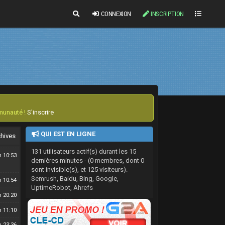
CONNEXION
INSCRIPTION
r 23:27
r 02:40
r 22:16
n 14:40
n 14:41
n 04:08
mmunauté !
S'inscrire
n 04:11
QUI EST EN LIGNE
chives
n 00:58
131 utilisateurs actif(s) durant les 15
n 10:53
dernières minutes - (0 membres, dont 0
sont invisible(s), et 125 visiteurs).
Semrush
, Baidu, Bing, Google,
n 10:54
UptimeRobot,
Ahrefs
n 20:20
n 11:10
n 23:36