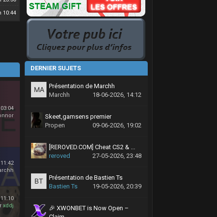
n 10:44
DERNIER SUJETS
Présentation de Marchh
Marchh
18-06-2026, 14:12
 03:04
onnor
Skeet,gamsens premier
Propen
09-06-2026, 19:02
[REROVED.COM] Cheat CS2 & ...
reroved
27-05-2026, 23:48
 11:42
archh
Présentation de Bastien Ts
Bastien Ts
19-05-2026, 20:39
 11:10
r
xddj
🎉 XWONBET is Now Open –
Claim ...