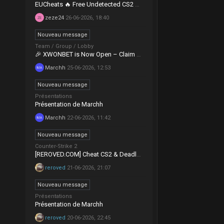
EUCheats 🔥 Free Undetected CS2 Hack 2026 – Aimbot + ESP!
zeze24
26-06-2026, 18:40
Nouveau message
Team / Group / Lobby
🎉 XWONBET is Now Open – Claim Free Coins and Start Playing! 🎉
Marchh
25-06-2026, 12:53
Nouveau message
Présentations
Présentation de Marchh
Marchh
22-06-2026, 11:42
Nouveau message
Counter-Strike 2
[REROVED.COM] Cheat CS2 & Deadlock | Undetected depuis 2013 | Code promo CSH-25 = 25%
reroved
21-06-2026, 21:07
Nouveau message
Présentations
Présentation de Marchh
reroved
20-06-2026, 22:45