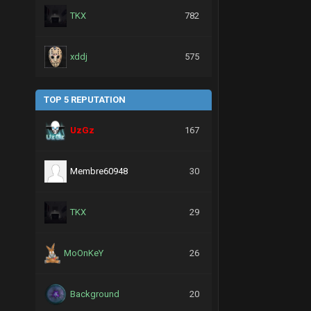
TKX
782
xddj
575
TOP 5 REPUTATION
UzGz
167
Membre60948
30
TKX
29
MoOnKeY
26
Background
20