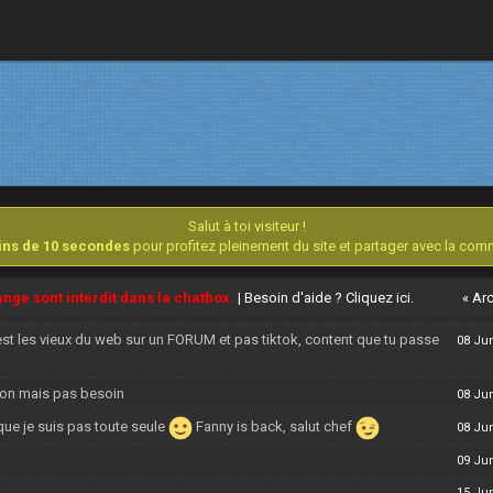
ur officiel
04 Ma
ur la corde de la nostalgie mais version valve, à la zeub et avec un non
10 Ma
soir
17 Ap
03 Ju
ciel n'hésite pas. Idem pour @superman2 . Ca sera avec plaisir
03 Ju
UzGz, j'espère que tu vas bien ! C'est un plaisir de passer ici de temps
07 Ju
s de message), profitez de la vie, de vos proches et joyeux Counter
Salut à toi visiteur !
oins de 10 secondes
pour profitez pleinement du site et partager avec la co
je serai inscrit ici, j'étais au lycée à l'époque.. Le temps passe vite
07 Ju
nge sont interdit dans la chatbox.
| Besoin d'aide ?
Cliquez ici.
« Ar
08 Ju
st les vieux du web sur un FORUM et pas tiktok, content que tu passe
08 Ju
ion mais pas besoin
08 Ju
 que je suis pas toute seule
Fanny is back, salut chef
08 Ju
09 Ju
15 Ju